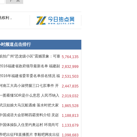
下一页
法权利，
8小时频道点击排行
航拍广州“恐龙级小区”震撼景象：可塞
5,764,135
2016福建省政府领导最新名单 福建副
2,832,999
2016年福建省委常委名单排名情况 福
2,531,503
河南工大高小淑劈腿三口七肛事件 开
2,447,835
一图看懂SDR是什么意思 人民币纳入
2,019,032
武汉姑娘大马沉船遇难 落水时把大家
1,865,528
中国成语大会邯郸四霸资料介绍 灵赵
1,188,813
中国体操队入住里约奥运村 环境尚可
1,133,679
帝吧出征FB直播图片 李毅吧网友出征
1,098,683