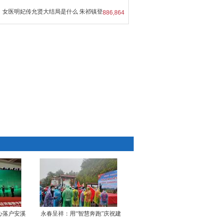
女医明妃传允贤大结局是什么 朱祁镇登
886,864
心落户安溪
永春呈祥：用“智慧奔跑”庆祝建