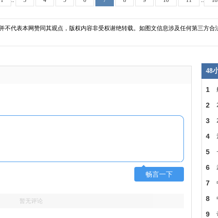
1
..
3
4
5
6
7
8
9
10
11
..
18
并不代表本网赞同其观点，版权内容非受权谢绝转载。如图文信息涉及任何第三方合
4
1
2
省
3
建
4
房
5
SDR
6
畅言一下
的
7
菡
8
暂无评论
但
9