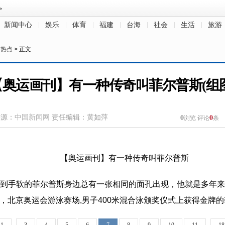
新闻中心
娱乐
体育
福建
台海
社会
生活
旅游
日热点
> 正文
【奥运画刊】有一种传奇叫菲尔普斯(组图
0
0
来源：
中国新闻网
责任编辑：黄如萍
浏览
评论
条
到手软的菲尔普斯身边总有一张相同的面孔出现，他就是多年来
0日，北京奥运会游泳赛场,男子400米混合泳颁奖仪式上获得金