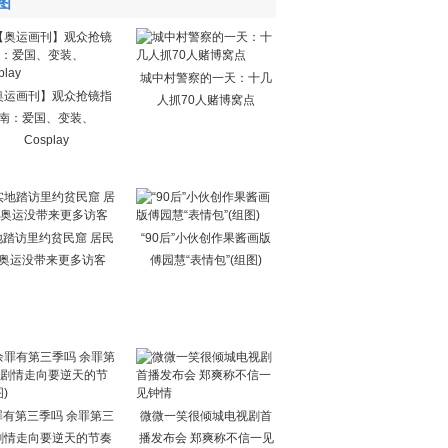
图
城中村警察的一天：十几
奥运画刊】观众抢镜指
人抓70人赌博窝点
南：爱国、变装、
Cosplay
地踏访里约贫民窟 居民
“90后”小伙创作果酱画版
奥运没带来更多访客
傅园慧“表情包”(组图)
罪有第三季吗 余罪第三
微微一笑很倾城电视剧首
剧情走向要逆天的节奏
播发布会 郑爽称不信一见