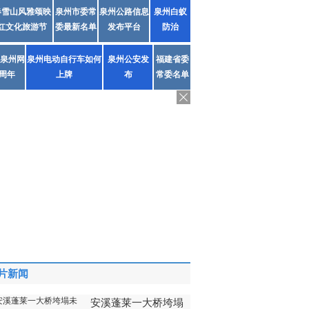
春雪山风雅颂映
泉州市委常
泉州公路信息
泉州白蚁
红文化旅游节
委最新名单
发布平台
防治
泉州网
泉州电动自行车如何
泉州公安发
福建省委
1周年
上牌
布
常委名单
片新闻
安溪蓬莱一大桥垮塌