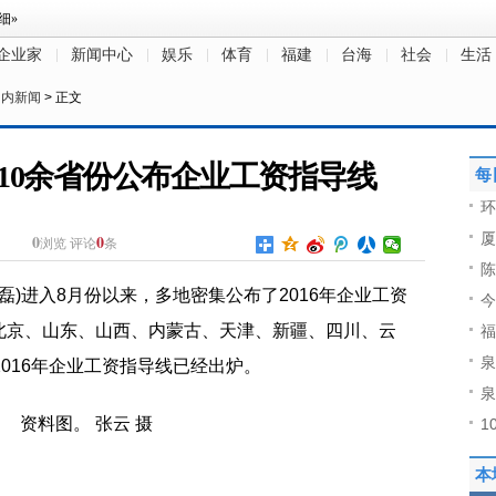
企业家
新闻中心
娱乐
体育
福建
台海
社会
生活
国内新闻
> 正文
10余省份公布企业工资指导线
每
环
厦
0
0
浏览
评论
条
陈
金磊)进入8月份以来，多地密集公布了2016年企业工资
今
北京、山东、山西、内蒙古、天津、新疆、四川、云
福
泉
016年企业工资指导线已经出炉。
泉
1
本