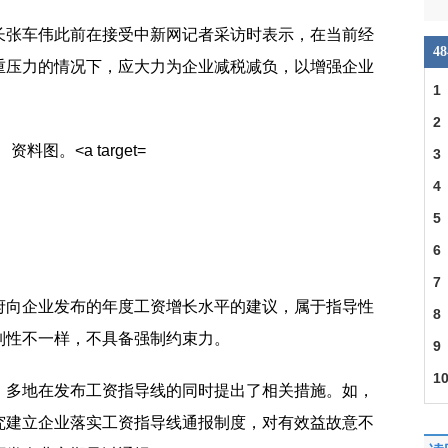
长张车伟此前在接受中新网记者采访时表示，在当前经
4
重压力的情况下，应大力为企业减税减负，以增强企业
1
多
2
3
力
4
头
5
或
6
会
7
府向企业发布的年度工资增长水平的建议，属于指导性
下
8
制性不一样，不具备强制约束力。
9
照
1
，多地在发布工资指导线的同时提出了相关措施。如，
究建立企业落实工资指导线通报制度，对有效益故意不