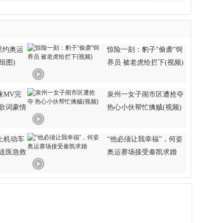
里约奥运
惊险一刻：豹子“偷袭”饲
组图)
养员 被老虎给拦下(视频)
诛MV完
泉州一女子闹市区遭抢夺
风歌词豪情
热心小伙帮忙擒贼(视频)
上机动车
“他必须让我幸福”，何姿
被送医急救
奥运赛场接受秦凯求婚