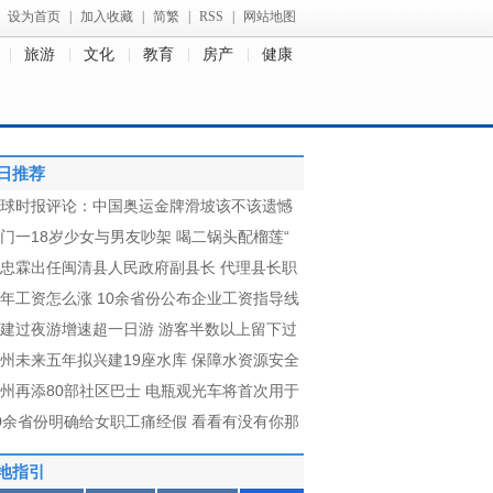
设为首页
|
加入收藏
|
简繁
|
RSS
|
网站地图
旅游
文化
教育
房产
健康
日推荐
球时报评论：中国奥运金牌滑坡该不该遗憾
门一18岁少女与男友吵架 喝二锅头配榴莲“
忠霖出任闽清县人民政府副县长 代理县长职
年工资怎么涨 10余省份公布企业工资指导线
建过夜游增速超一日游 游客半数以上留下过
州未来五年拟兴建19座水库 保障水资源安全
州再添80部社区巴士 电瓶观光车将首次用于
0余省份明确给女职工痛经假 看看有没有你那
地指引