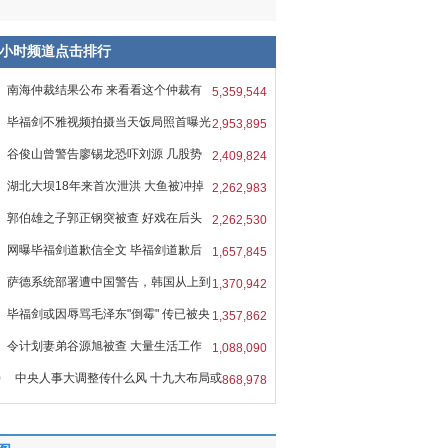
8小时频道点击排行
南海仲裁结果公布 来看看这个仲裁有
5,359,544
毕福剑不雅视频拍摄当天饭局照首曝光
2,953,895
谷俊山曾警告廖锡龙恐吓刘源 几股势
2,409,824
湖北大坝18年来首次泄洪 大鱼被冲掉
2,262,983
郭伯雄之子郭正钢突被查 好戏在后头
2,262,530
网曝毕福剑道歉信全文 毕福剑道歉后
1,657,845
萨德系统部署遭中国警告，韩国从上到
1,370,942
毕福剑或因辱骂毛泽东"倒霉" 传已被央
1,357,862
令计划妻弟谷源旭被查 大量生活工作
1,088,090
0
中央人事大调整传什么风 十九大布局或
868,978