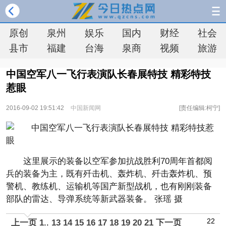
原创
泉州
娱乐
国内
财经
社会
县市
福建
台海
泉商
视频
旅游
中国空军八一飞行表演队长春展特技 精彩特技
惹眼
2016-09-02 19:51:42
中国新闻网
[责任编辑:柯宁]
这里展示的装备以空军参加抗战胜利70周年首都阅
兵的装备为主，既有歼击机、轰炸机、歼击轰炸机、预
警机、教练机、运输机等国产新型战机，也有刚刚装备
部队的雷达、导弹系统等新武器装备。 张瑶 摄
22
上一页
1
..
13
14
15
16
17
18
19
20
21
下一页