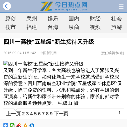
原创
泉州
娱乐
国内
财经
社会
县市
福建
台海
泉商
视频
旅游
四川一高校“五星级”新生接待又升级
2016-09-04 11:51:42
中国新闻网
[责任编辑:陈健]
又到一年新生开学季，各大高校也纷纷进入了紧张又兴
奋的迎新生阶段。如何让新生一来学校就感受到学校深
深的爱意？四川西南航空职业学院“五星级家长休息区”又
升级，除了免费的饮料、水果和糕点外，还有学姐的钢
琴演奏，给新生和家长带来别样的体验，家长们都对学
校的温馨服务频频点赞。 毛成山 摄
1
上一页
2
3
4
5
6
7
8
9
下一页