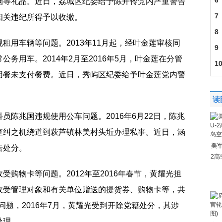
6
烟等礼品。近日，荔城区纪委给予陈开伶党内严重警告
7
相关违纪所得予以收缴。
8
租用车辆等问题。2013年11月起，经叶金莲审核同
9
务用车。2014年2月至2016年5月，叶金莲在分管
1
用餐未支付餐费。近日，秀屿区纪委给予叶金莲党内警
读
员陈兆国违规使用公车问题。2016年6月22日，陈兆
查纠之机绕道到萩芦镇林美村头坵办理私事。近日，涵
美军
告处分。
2高
受购物卡等问题。2012年至2016年春节，黄耀光担
收受管理对象和有关单位赠送的提货券、购物卡等，共
问题，2016年7月，黄耀光受到开除党籍处分，其涉
处理。