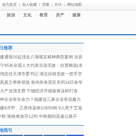
设为首页
|
加入收藏
|
简繁
|
RSS
|
网站地图
旅游
文化
教育
房产
健康
日推荐
建通报16起违反八项规定精神典型案例 涉及
宁45名全国人大代表当选无效：拉票贿选(名
鸿忠任天津市委书记 湖北目前党政一把手空
风莫兰蒂将登陆 泉州所有景区关闭14日各学
大产业强支撑 宁德经济升级版将这样打造
种企业有生命力？福建这三家企业有说服力
建8月甲、乙类传染病12650例 9人死于艾滋
中秋”南铁将加开12列 中秋期间高速公路不
地指引