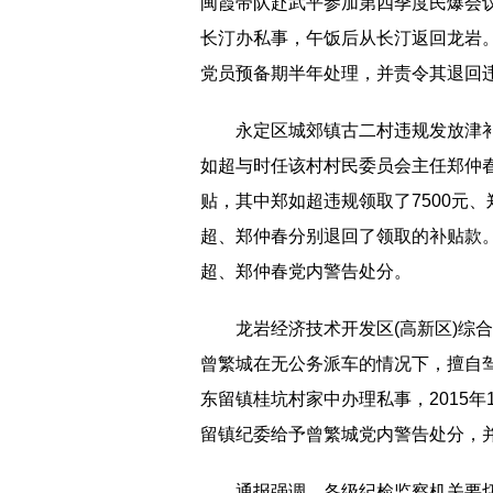
闽霞带队赴武平参加第四季度民爆会
长汀办私事，午饭后从长汀返回龙岩。
党员预备期半年处理，并责令其退回违
永定区城郊镇古二村违规发放津补
如超与时任该村村民委员会主任郑仲春
贴，其中郑如超违规领取了7500元、郑
超、郑仲春分别退回了领取的补贴款。
超、郑仲春党内警告处分。
龙岩经济技术开发区(高新区)综合
曾繁城在无公务派车的情况下，擅自
东留镇桂坑村家中办理私事，2015年1
留镇纪委给予曾繁城党内警告处分，
通报强调，各级纪检监察机关要