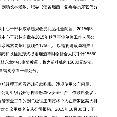
、副场长林景致、纪委书记曾继酉、党委委员郑艺伟分
中心干部林东章违规收受礼品礼金问题。2015年8
中心干部林东章在2015年秋季事业单位工作人员公
亲属索要茶叶款现金1750元、以需宴请该局相关工
宴请)和以挂账形式提走烟酒等财物折合人民币计15680
5日，林东章担心事情败露，将之前挂账的15680元结清。
东章留党察看一年处分。
副总经理王闽霞违规公款吃喝、违规使用公车问题。
押运分公司组织召开守押金融单位安全生产工作联席会议，
分管安全工作的副总经理王闽霞将个人在新罗区某大排
次会议用餐名义从公司报销。2015年10月30日，王