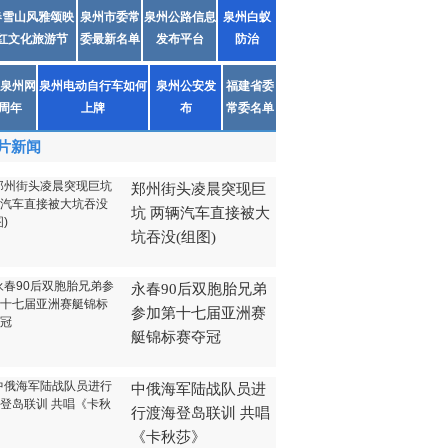
春雪山风雅颂映
泉州市委常
泉州公路信息
泉州白蚁
红文化旅游节
委最新名单
发布平台
防治
泉州网
泉州电动自行车如何
泉州公安发
福建省委
1周年
上牌
布
常委名单
片新闻
郑州街头凌晨突现巨
坑 两辆汽车直接被大
坑吞没(组图)
永春90后双胞胎兄弟
参加第十七届亚洲赛
艇锦标赛夺冠
中俄海军陆战队员进
行渡海登岛联训 共唱
《卡秋莎》