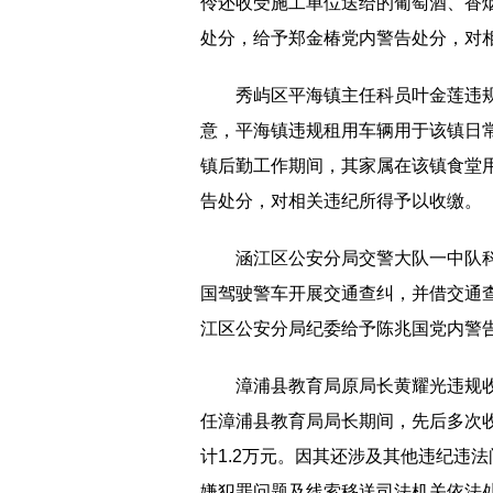
伶还收受施工单位送给的葡萄酒、香
处分，给予郑金椿党内警告处分，对
秀屿区平海镇主任科员叶金莲违规
意，平海镇违规租用车辆用于该镇日常公
镇后勤工作期间，其家属在该镇食堂
告处分，对相关违纪所得予以收缴。
涵江区公安分局交警大队一中队科
国驾驶警车开展交通查纠，并借交通
江区公安分局纪委给予陈兆国党内警
漳浦县教育局原局长黄耀光违规收
任漳浦县教育局局长期间，先后多次
计1.2万元。因其还涉及其他违纪违法
嫌犯罪问题及线索移送司法机关依法