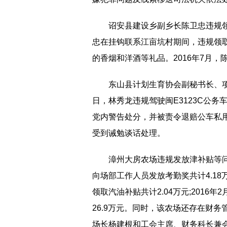
诏安县建设乡副乡长陈卫忠违规领
忠在挂钩联系江亩坑村期间，违规领取
的香烟和洋酒等礼品。2016年7月
东山县计划生育协会副秘书长、项
日，林秀龙违规驾驶闽E3123C公务
党内警告处分，并被责令退赔公车私
受到诫勉谈话处理。
漳州大房农场违规发放津补贴等问题
向场部工作人员发放考勤奖共计4.18万
领取汽油补贴共计2.04万元;2016
26.9万元。同时，该农场还存在财务
场长杨建根和工会主席、财务科长兼