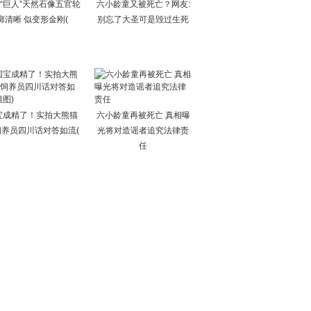
“巨人”天然石像五官轮
六小龄童又被死亡？网友:
廓清晰 似变形金刚(
别忘了大圣可是毁过生死
宝成精了！实拍大熊猫
六小龄童再被死亡 真相曝
饲养员四川话对答如流(
光将对造谣者追究法律责
任