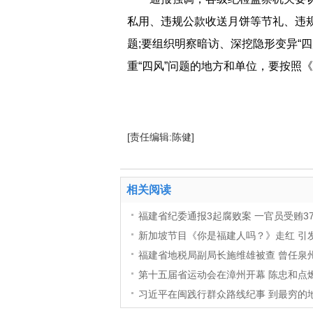
私用、违规公款收送月饼等节礼、违
题;要组织明察暗访、深挖隐形变异“
重“四风”问题的地方和单位，要按照
[责任编辑:陈健]
相关阅读
福建省纪委通报3起腐败案 一官员受贿3
新加坡节目《你是福建人吗？》走红 引
福建省地税局副局长施维雄被查 曾任泉
第十五届省运动会在漳州开幕 陈忠和点燃
习近平在闽践行群众路线纪事 到最穷的地