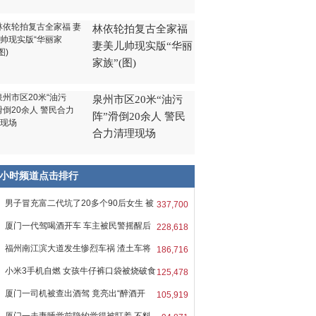
林依轮拍复古全家福
妻美儿帅现实版“华丽
家族”(图)
泉州市区20米“油污
阵”滑倒20余人 警民
合力清理现场
8小时频道点击排行
男子冒充富二代坑了20多个90后女生 被
337,700
厦门一代驾喝酒开车 车主被民警摇醒后
228,618
福州南江滨大道发生惨烈车祸 渣土车将
186,716
小米3手机自燃 女孩牛仔裤口袋被烧破食
125,478
厦门一司机被查出酒驾 竟亮出“醉酒开
105,919