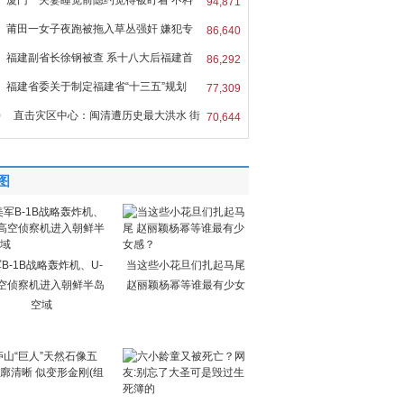
厦门一夫妻睡觉前隐约觉得被盯着 不料
94,871
莆田一女子夜跑被拖入草丛强奸 嫌犯专
86,640
福建副省长徐钢被查 系十八大后福建首
86,292
福建省委关于制定福建省“十三五”规划
77,309
0
直击灾区中心：闽清遭历史最大洪水 街
70,644
图
B-1B战略轰炸机、U-
当这些小花旦们扎起马尾
空侦察机进入朝鲜半岛
赵丽颖杨幂等谁最有少女
空域