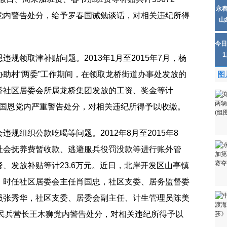
永
党内警告处分，给予罗春国诫勉谈话，对相关违纪所得
山
今日
规领取津补贴问题。2013年1月至2015年7月，杨
助村“两委”工作期间，在领取龙桥街道办事处发放的
图
桥社区居委会所属龙桥集团发放的工资、奖金等计
予杨国恩党内严重警告处分，对相关违纪所得予以收缴。
规组织公款吃喝等问题。2012年8月至2015年8
社会抚养费暂收款、逃避服兵役罚没款等进行账外管
、发放补贴等计23.6万元。近日，北岸开发区山亭镇
，时任社区居委会主任肖国忠，社区支委、居务监督委
员张秀华，社区支委、居委会副主任、计生管理员陈美
、民兵营长王木狮党内警告处分，对相关违纪所得予以