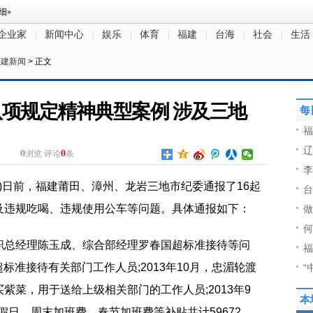
企业家
新闻中心
娱乐
体育
福建
台海
社会
生活
福建新闻
> 正文
八项规定精神典型案例 涉及三地
每
福
辽
0
0
浏览
评论
条
李
郑倩)日前，福建莆田、漳州、龙岩三地市纪委通报了16起
台
及违规吃喝、违规使用公车等问题。具体通报如下：
做
何
职总经理陈玉成、综合部经理罗春国超标准接待等问
福
超标准接待有关部门工作人员;2013年10月，忠湄轮渡
“
紫菜，用于送给上级相关部门的工作人员;2013年9
本
节假日、周末加班费、春节加班费等补贴共计59672