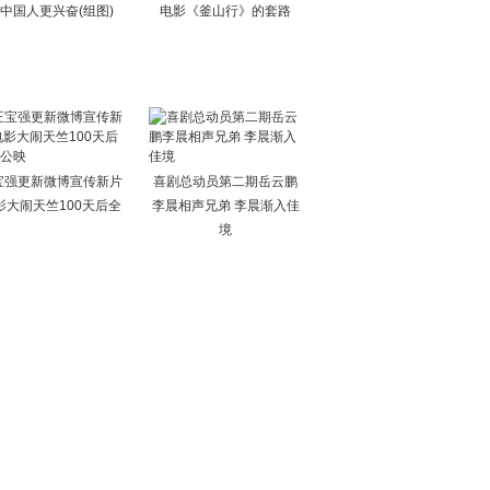
中国人更兴奋(组图)
电影《釜山行》的套路
宝强更新微博宣传新片
喜剧总动员第二期岳云鹏
影大闹天竺100天后全
李晨相声兄弟 李晨渐入佳
境