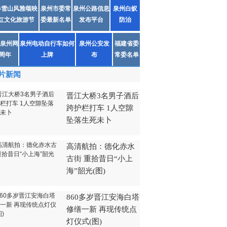
春雪山风雅颂映
泉州市委常
泉州公路信息
泉州白蚁
红文化旅游节
委最新名单
发布平台
防治
泉州网
泉州电动自行车如何
泉州公安发
福建省委
1周年
上牌
布
常委名单
片新闻
晋江大桥3名男子酒后
跨护栏打车 1人空隙
坠落生死未卜
高清航拍：德化赤水
古街 重拾昔日“小上
海”韶光(图)
860多岁晋江安海白塔
修缮一新 再现传统点
灯仪式(图)