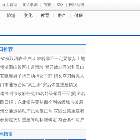
设为首页
|
加入收藏
|
简繁
|
RSS
|
网站地图
旅游
文化
教育
房产
健康
日推荐
0省份取消农业户口 农转非不一定要放弃土地
州清源山景区山道滑坡 暂开放老君岩和灵山
安吸毒男子持刀劫持女干部 镇长夺刀解救人
门市通报台风“莫兰蒂”灾后恢复重建情况
建漳州市政府任免16名处级领导干部(附全名
民日报：东北振兴要从四个副省级城市破局
州交通运输秩序已恢复正常 灾毁公路重建有
春房屋灾后重建补助标准确定 符合条件每户
地指引