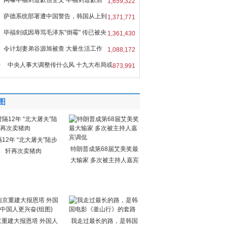
网曝毕福剑道歉信全文 毕福剑道歉后
1,659,322
萨德系统部署遭中国警告，韩国从上到
1,371,771
毕福剑或因辱骂毛泽东"倒霉" 传已被央
1,361,430
令计划妻弟谷源旭被查 大量生活工作
1,088,172
0
中央人事大调整传什么风 十九大布局或
873,991
图
12年 “北大屠夫”陆步
特朗普成第68届艾美奖最
轩再次卖猪肉
大输家 多次被主持人嘉宾
京重建大报恩塔 外国人
我走过最长的路，是韩国