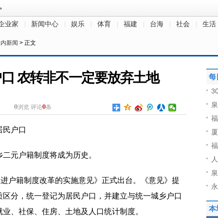
企业家
新闻中心
娱乐
体育
福建
台海
社会
生活
国内新闻
> 正文
户口 农转非不一定要放弃土地
每
3
泉
0
0
浏览
评论
条
福
居民户口
厦
福
乡二元户籍制度将成为历史。
人
泉
推进户籍制度改革的实施意见》正式出台。《意见》提
永
质区分，统一登记为居民户口，并建立与统一城乡户口
本
就业、社保、住房、土地及人口统计制度。