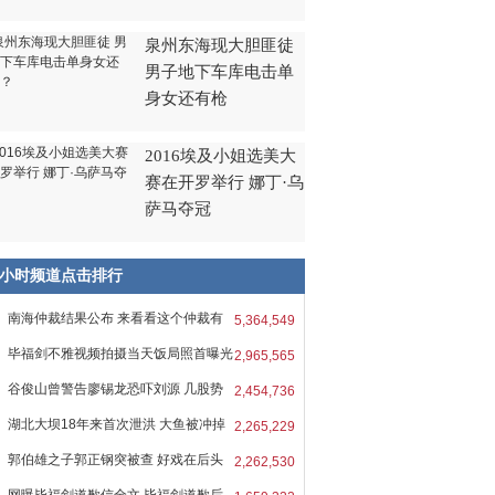
泉州东海现大胆匪徒
男子地下车库电击单
身女还有枪
2016埃及小姐选美大
赛在开罗举行 娜丁·乌
萨马夺冠
8小时频道点击排行
南海仲裁结果公布 来看看这个仲裁有
5,364,549
毕福剑不雅视频拍摄当天饭局照首曝光
2,965,565
谷俊山曾警告廖锡龙恐吓刘源 几股势
2,454,736
湖北大坝18年来首次泄洪 大鱼被冲掉
2,265,229
郭伯雄之子郭正钢突被查 好戏在后头
2,262,530