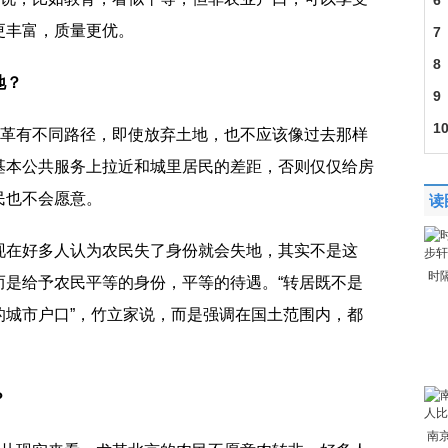
6
更丰富，质量更优。
会
7
下
8
地？
9
照
1
改革有不同路径，即使放弃土地，也不应该像过去那样
基本公共服务上拉近和城里居民的差距，否则仅仅给房
民也不会愿意。
读
现在好多人认为农民失了身份就会失地，其实不是这
时隔
而是给予农民平等的身份，平等的待遇。“转居既不是
的城市户口”，竹立家说，而是强调在国土范围内，都
？
南