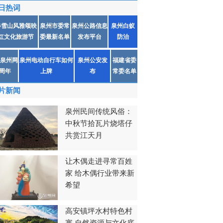
日热词
春雪山风雅颂映
泉州市委常
泉州公路信息
泉州白蚁
红文化旅游节
委最新名单
发布平台
防治
泉州网
泉州电动自行车如何
泉州公安发
福建省委
1周年
上牌
布
常委名单
片新闻
泉州民间传统风俗：
中秋节拾瓦片烧塔仔
共赏江天月
让木偶走进寻常百姓
家 给木偶行业带来新
希望
高安镇坪水村特色村