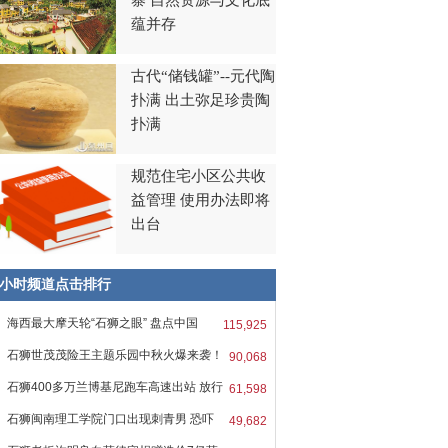
寨 自然资源与文化底
蕴并存
古代“储钱罐”--元代陶
扑满 出土弥足珍贵陶
扑满
规范住宅小区公共收
益管理 使用办法即将
出台
8小时频道点击排行
海西最大摩天轮“石狮之眼” 盘点中国
115,925
石狮世茂茂险王主题乐园中秋火爆来袭！
90,068
石狮400多万兰博基尼跑车高速出站 放行
61,598
石狮闽南理工学院门口出现刺青男 恐吓
49,682