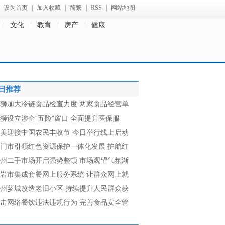
设为首页
|
加入收藏
|
简繁
|
RSS
|
网站地图
文化
教育
房产
健康
日推荐
狮加大冷链食品检查力度 两家食品经营单
狮设立涉企“五险”窗口 全面提升医保服
美迎接中国农民丰收节 今日举行线上启动
门市引领红色资源保护一体化发展 护航红
州二手市场开启强势整顿 市场观望气氛渐
岩市集成套餐网上服务系统 让群众网上就
州芗城改造老旧小区 持续提升人民群众获
击网络餐饮违法违规行为 完善食品安全管