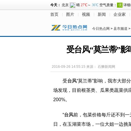
首页
图片
视频
新闻
企业家
今日热点网
>
县市频道
受台风“莫兰蒂”影
2016-09-26 14:55:15
来源：
石狮新闻网
受
台风
“莫兰蒂”影响，我市大部
场发现，目前根茎类、瓜果类蔬菜供
200%。
“
台风
前，包菜价格每斤还不到一
日，在玉湖菜市场，一位大姐一边挑