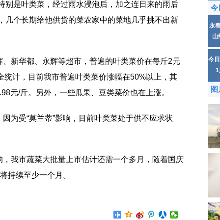
，特别是叶类菜，经过雨水浸泡后，加之连日来的雨后
今
露，几个长期给他供货的菜农家中的菜地几乎挑不出新
永
山
今日
辉、新华都、永辉等超市，普遍的叶类菜价在每斤2元
完全统计，目前我市普遍叶类菜价涨幅在50%以上，其
图
.98元/斤。另外，一些瓜果、豆类菜价也在上涨。
因为受“莫兰蒂”影响，目前叶类菜处于供不应求状
响，我市蔬菜大批量上市估计还需一个多月，随着国庆
或将持续至少一个月。