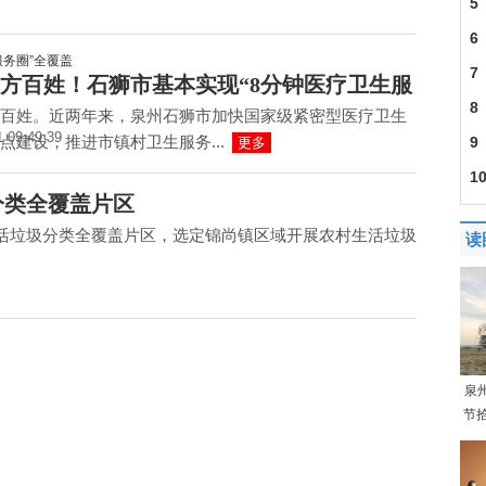
5
币
6
7
方百姓！石狮市基本实现“8分钟医疗卫生服
8
百姓。近两年来，泉州石狮市加快国家级紧密型医疗卫生
1 09:49:39
点建设，推进市镇村卫生服务...
9
更多
1
分类全覆盖片区
纺
活垃圾分类全覆盖片区，选定锦尚镇区域开展农村生活垃圾
读
泉
节