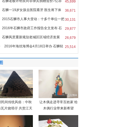
石狮老板许明良向菲律宾捐赠造价7亿菲
45,699
石狮一19岁女孩去医院看牙 医生将下体
36,671
2015石狮市人事大变动：十多个单位一把
30,131
2016年石狮市政府工作报告全文发布 石
29,877
石狮凤里重新规划老城区区域经济发展
26,679
0
2016年海丝海博会4月18日举办 石狮轻
25,514
图
州民间传统风俗：中秋
让木偶走进寻常百姓家 给
拾瓦片烧塔仔 共赏江天
木偶行业带来新希望