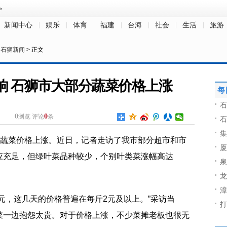
新闻中心
娱乐
体育
福建
台海
社会
生活
旅游
>
石狮新闻
> 正文
响 石狮市大部分蔬菜价格上涨
每
石
0
0
浏览
评论
条
石
集
分蔬菜价格上涨。近日，记者走访了我市部分超市和市
厦
应充足，但绿叶菜品种较少，个别叶类菜涨幅高达
泉
龙
漳
元，这几天的价格普遍在每斤2元及以上。”采访当
打
菜一边抱怨太贵。对于价格上涨，不少菜摊老板也很无