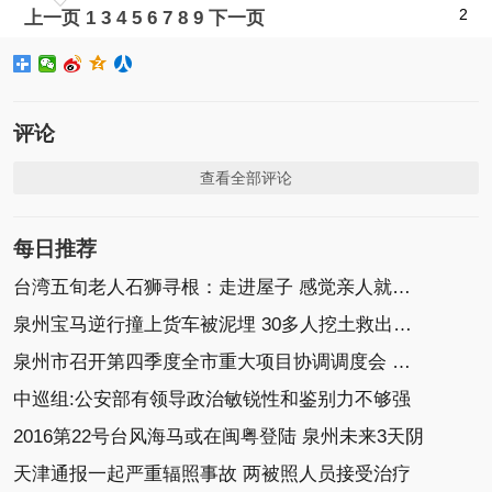
2
上一页
1
3
4
5
6
7
8
9
下一页
评论
查看全部评论
每日推荐
台湾五旬老人石狮寻根：走进屋子 感觉亲人就在身边
泉州宝马逆行撞上货车被泥埋 30多人挖土救出小车
泉州市召开第四季度全市重大项目协调调度会 康涛
中巡组:公安部有领导政治敏锐性和鉴别力不够强
2016第22号台风海马或在闽粤登陆 泉州未来3天阴
天津通报一起严重辐照事故 两被照人员接受治疗