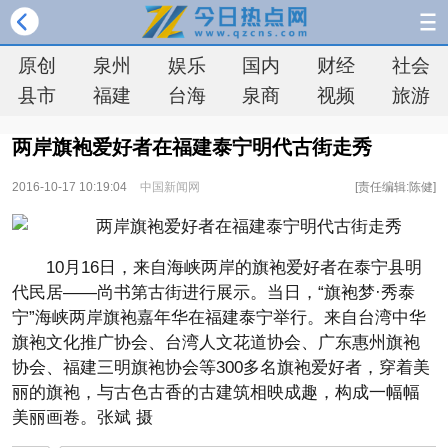
原创
泉州
娱乐
国内
财经
社会
县市
福建
台海
泉商
视频
旅游
两岸旗袍爱好者在福建泰宁明代古街走秀
2016-10-17 10:19:04
中国新闻网
[责任编辑:陈健]
10月16日，来自海峡两岸的旗袍爱好者在泰宁县明
代民居——尚书第古街进行展示。当日，“旗袍梦·秀泰
宁”海峡两岸旗袍嘉年华在福建泰宁举行。来自台湾中华
旗袍文化推广协会、台湾人文花道协会、广东惠州旗袍
协会、福建三明旗袍协会等300多名旗袍爱好者，穿着美
丽的旗袍，与古色古香的古建筑相映成趣，构成一幅幅
美丽画卷。张斌 摄