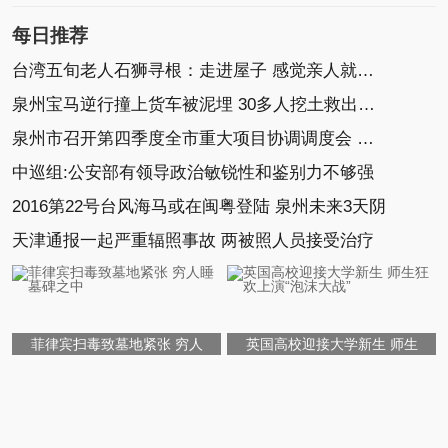
每日推荐
台湾五旬老人石狮寻根：走进屋子 感觉亲人就在身边
泉州宝马逆行撞上货车被泥埋 30多人挖土救出小车
泉州市召开第四季度全市重大项目协调调度会 康涛
中巡组:公安部有领导政治敏锐性和鉴别力不够强
2016第22号台风海马或在闽粤登陆 泉州未来3天阴
天津通报一起严重辐照事故 两被照人员接受治疗
菲律宾扫毒致墓地紧张 穷人
英国高校迎接大学新生 师生