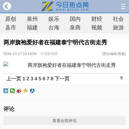
原创
泉州
娱乐
国内
财经
社会
县市
福建
台海
泉商
视频
旅游
两岸旗袍爱好者在福建泰宁明代古街走秀
2016-10-17 10:19:04
中国新闻网
[责任编辑:陈健]
9
上一页
1
2
3
4
5
6
7
8
下一页
评论
查看全部评论