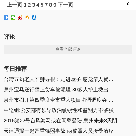
6
上一页
1
2
3
4
5
7
8
9
下一页
评论
查看全部评论
每日推荐
台湾五旬老人石狮寻根：走进屋子 感觉亲人就在身边
泉州宝马逆行撞上货车被泥埋 30多人挖土救出小车
泉州市召开第四季度全市重大项目协调调度会 康涛
中巡组:公安部有领导政治敏锐性和鉴别力不够强
2016第22号台风海马或在闽粤登陆 泉州未来3天阴
天津通报一起严重辐照事故 两被照人员接受治疗