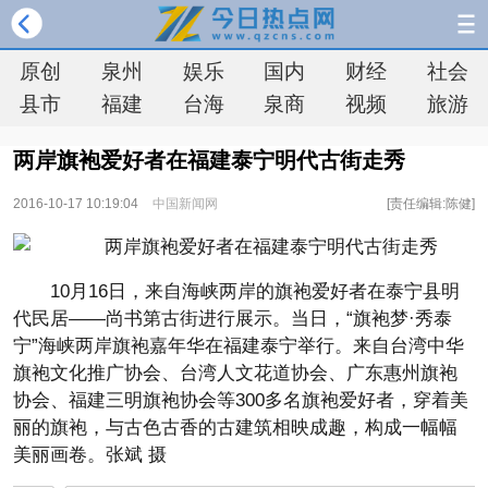
原创
泉州
娱乐
国内
财经
社会
县市
福建
台海
泉商
视频
旅游
两岸旗袍爱好者在福建泰宁明代古街走秀
2016-10-17 10:19:04
中国新闻网
[责任编辑:陈健]
10月16日，来自海峡两岸的旗袍爱好者在泰宁县明
代民居——尚书第古街进行展示。当日，“旗袍梦·秀泰
宁”海峡两岸旗袍嘉年华在福建泰宁举行。来自台湾中华
旗袍文化推广协会、台湾人文花道协会、广东惠州旗袍
协会、福建三明旗袍协会等300多名旗袍爱好者，穿着美
丽的旗袍，与古色古香的古建筑相映成趣，构成一幅幅
美丽画卷。张斌 摄