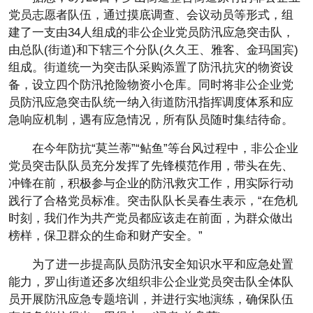
党员志愿者队伍，通过摸底调查、会议动员等形式，组
建了一支由34人组成的非公企业党员防汛应急突击队，
由总队(街道)和下辖三个分队(久久王、雅客、金玛国宾)
组成。街道统一为突击队采购添置了防汛抗灾的物资设
备，设立四个防汛抢险物资小仓库。同时将非公企业党
员防汛应急突击队统一纳入街道防汛指挥调度体系和应
急响应机制，遇有应急情况，所有队员随时集结待命。
在今年防抗“莫兰蒂”“鲇鱼”等台风过程中，非公企业
党员突击队队员充分发挥了先锋模范作用，带头在先、
冲锋在前，积极参与企业的防汛救灾工作，用实际行动
践行了合格党员标准。突击队队长吴春生表示，“在危机
时刻，我们作为共产党员都应该走在前面，为群众做出
榜样，保卫群众的生命和财产安全。”
为了进一步提高队员防汛安全知识水平和应急处置
能力，罗山街道还多次组织非公企业党员突击队全体队
员开展防汛应急专题培训，并进行实地演练，确保队伍