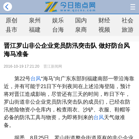
原创
泉州
娱乐
国内
财经
社会
县市
福建
台海
泉商
视频
旅游
晋江罗山非公企业党员防汛突击队 做好防台风
海马准备
2016-10-19 17:21:20
晋江新闻网
第22号
台风
“海马”向广东东部到福建南部一带沿海靠
近，并有可能于21日下午到夜间在上述沿海登陆，预计
将对晋江造成影响，尽管还有三天的时间，昨日下午，
罗山街道非公企业党员防汛突击队的成员们，已经在防
汛抢险物资小仓库内，检查雨衣、沙铲、衣服、鞋帽等
必备的防汛工具与物资，为即将到来的
台风
天气做准
备。
据悉，8月25日，罗山街道整合街道原有的非公企业