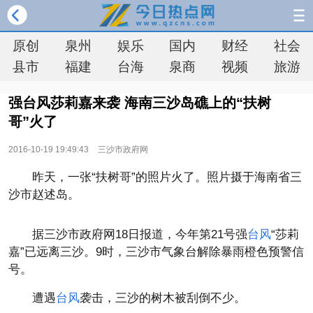
原创
泉州
娱乐
国内
财经
社会
县市
福建
台海
泉商
视频
旅游
强台风莎莉嘉来袭 海南三沙岛礁上的“扶树
哥”火了
2016-10-19 19:49:43
三沙市政府网
昨天，一张“扶树哥”的照片火了。照片摄于海南省三
沙市赵述岛。
据三沙市政府网18日报道，今年第21号强
台风
“莎莉
嘉”已远离三沙。9时，三沙市气象台解除暴雨橙色预警信
号。
遭遇
台风
袭击，三沙的树木被刮倒不少。