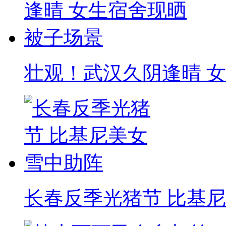
壮观！武汉久阴逢晴 
长春反季光猪节 比基