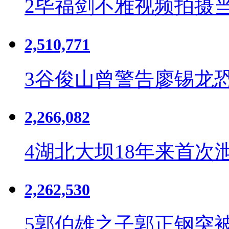
2
毕福剑不雅视频拍摄
2,510,771
3
谷俊山曾警告廖锡龙恐
2,266,082
4
湖北大坝18年来首次
2,262,530
5
郭伯雄之子郭正钢突被