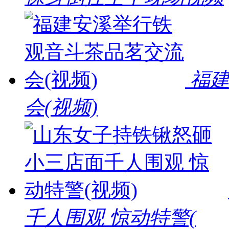
福
会(视频)
千人围观 惊动特警(