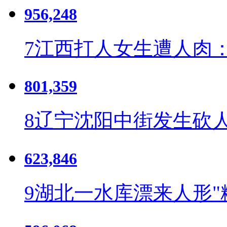
956,248
7
江西打人女生遭人肉：
801,359
8
辽宁沈阳中街发生砍人
623,846
9
湖北一水库漂来人形"