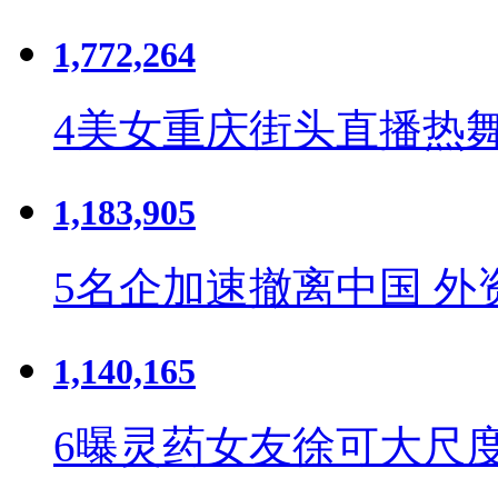
1,772,264
4
美女重庆街头直播热舞
1,183,905
5
名企加速撤离中国 外
1,140,165
6
曝灵药女友徐可大尺度