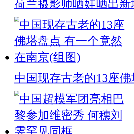
荷兰摄影师晒娃晒出新
中国现存古老的13座佛