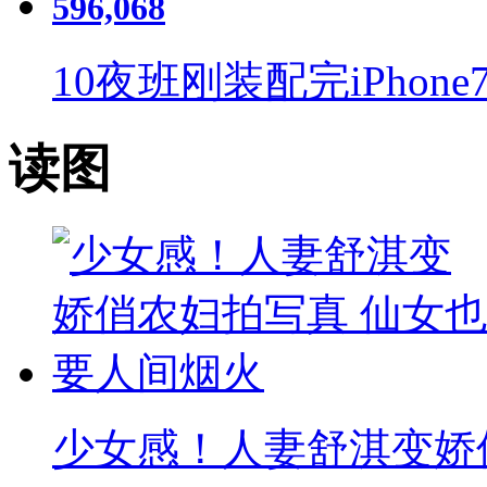
596,068
10
夜班刚装配完iPhon
读图
少女感！人妻舒淇变娇