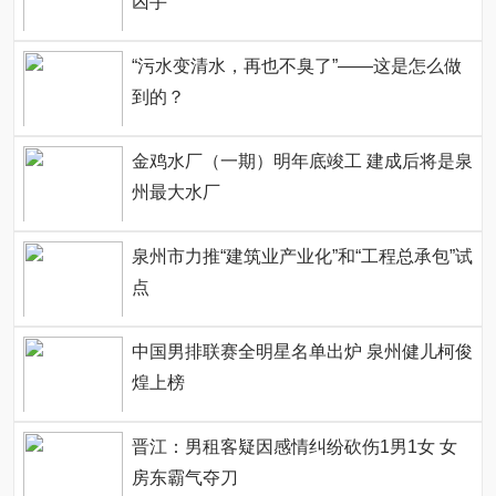
凶手
“污水变清水，再也不臭了”——这是怎么做
到的？
金鸡水厂（一期）明年底竣工 建成后将是泉
州最大水厂
泉州市力推“建筑业产业化”和“工程总承包”试
点
中国男排联赛全明星名单出炉 泉州健儿柯俊
煌上榜
晋江：男租客疑因感情纠纷砍伤1男1女 女
房东霸气夺刀