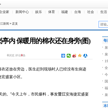
企业家
新闻中心
娱乐
体育
福建
台海
社会
生活
晋江新闻
> 正文
亭内 保暖用的棉衣还在身旁(图)
每
泉
泉
0
0
浏览
评论
条
1
全
棉衣还放在旁边，医生赶到现场时人已经没有生病迹
今
捷宏盛宴小区。
国
福
天的。”今天上午，市民爆料，事发
晋江
安海捷宏盛宴
泉
本