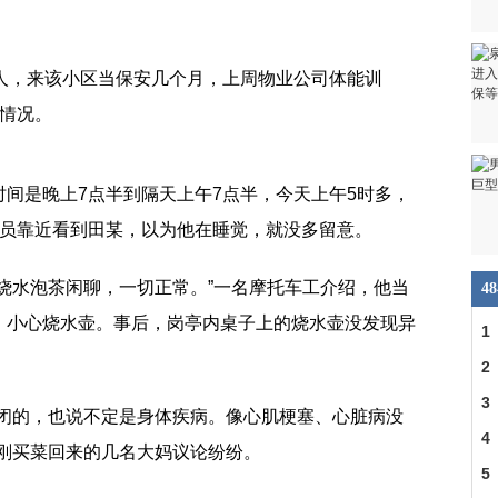
庆人，来该小区当保安几个月，上周物业公司体能训
常情况。
间是晚上7点半到隔天上午7点半，今天上午5时多，
洁员靠近看到田某，以为他在睡觉，就没多留意。
烧水泡茶闲聊，一切正常。”一名摩托车工介绍，他当
4
，小心烧水壶。事后，岗亭内桌子上的烧水壶没发现异
1
2
3
紧闭的，也说不定是身体疾病。像心肌梗塞、心脏病没
4
，刚买菜回来的几名大妈议论纷纷。
5