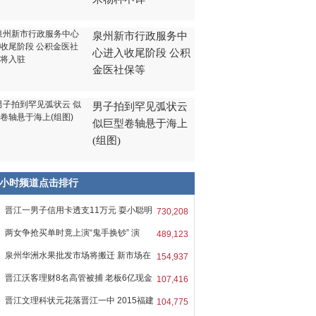
泉州新市行政服务中
心进入收尾阶段 公积
金医社保等
男子拍到罕见弧状云
似巨型卷轴悬于海上
(组图)
8小时频道点击排行
晋江一男子信用卡透支11万元 耍小聪明
730,208
两女争抢买单时竟上演“鬼手换钞” 演
489,123
泉州华洲水果批发市场将搬迁 新市场在
154,937
晋江沃客理财8名高管被捕 老板6亿现金
107,416
晋江文理科状元花落晋江一中 2015福建
104,775