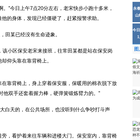
啊。”今日上午7点20分左右，老宋快步小跑十多米，
永
山
推他的身体，发现已经僵硬了，赶紧报警求助。
今日
查，田某已经没有生命迹象。
图
钟，该小区保安老宋来接班，往常田某都是站在保安岗
他却仰头靠在靠背椅上。
靠在靠背椅上，身上穿着保安服，保暖用的棉衣脱下放
时他双手还套着握力棒，硬弹簧锻炼臂力的。”
，大白天的，在公共场所，也没听到什么争吵打斗声
道旁，看护着来往车辆和进楼大门。保安室内，靠背椅