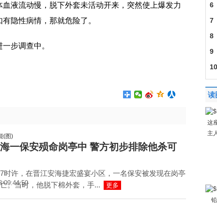
体血液流动慢，脱下外套未活动开来，突然使上爆发力
6
如有隐性病情，那就危险了。
7
8
进一步调查中。
9
1
读
这
主
海一保安殒命岗亭中 警方初步排除他杀可
7时许，在晋江安海捷宏盛宴小区，一名保安被发现在岗亭
8 09:44:50
亡。当时，他脱下棉外套，手...
更多
铅