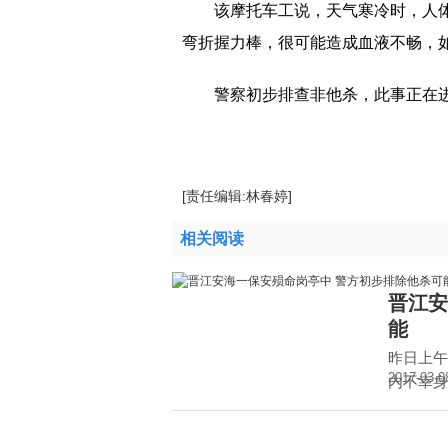
该摩托车工说，天气寒冷时，人
弯折握力棒，很可能造成血液不畅，
警察初步排查非他杀，此事正在
[责任编辑:林春婷]
相关阅读
晋江安
能
昨日上午
2017-03-0
内不幸身