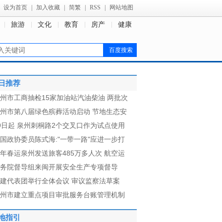
设为首页
|
加入收藏
|
简繁
|
RSS
|
网站地图
旅游
文化
教育
房产
健康
日推荐
州市工商抽检15家加油站汽油柴油 两批次
州市第八届绿色殡葬活动启动 节地生态安
9日起 泉州刺桐路2个交叉口作为试点使用
国政协委员陈式海:"一带一路"应进一步打
年春运泉州发送旅客485万多人次 航空运
务院督导组来闽开展安全生产专项督导
建代表团举行全体会议 审议监察法草案
州市建立重点项目审批服务台账管理机制
地指引