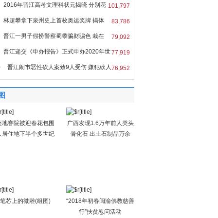
2016年晋江高考文理科状元揭晓 分别花
101,797
林超攀拿下泉州史上首枚奥运奖牌 揭体
83,786
晋江一男子假扮警察蜀黍骗财骗色 栽在
79,092
晋江递交《申办报告》正式申办2020年世
77,919
0
晋江闹市恶性砍人案致9人受伤 嫌犯砍人
76,952
图
座地窨院被迎春花包围
广西发现1.6万年前人类头
人居住地下半个多世纪
骨化石 出土石制品万余
笔芯上的微雕(组图)
“2018年初春闽渝佛教慈善
行”扶贫慰问活动