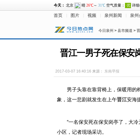
首页
图片
视频
泉州新闻
泉州
今日泉州
>
县市频道
>
晋江一男子死在保安岗
2017-03-07 16:40:16
来源：
东南早报
男子头靠在靠背椅上，保暖用的
象，这一悲剧就发生在上午
晋江
安海
“一名保安死在保安岗亭了，大冷
小区，记者现场采访。