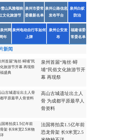
春雪山风雅颂映
泉州市委常
泉州公路信息
泉州白蚁
红文化旅游节
委最新名单
发布平台
防治
泉州网
泉州电动自行车如何
泉州公安发
福建省委
1周年
上牌
布
常委名单
片新闻
泉州首届“海丝·蟳
埔”民俗文化旅游节开
幕 再现祭
高山古城遗址出土人
骨 为成都平原最早人
骨资料
法国将拍卖1.5亿年前
恐龙骨架 长9米宽2.5
米物种不详