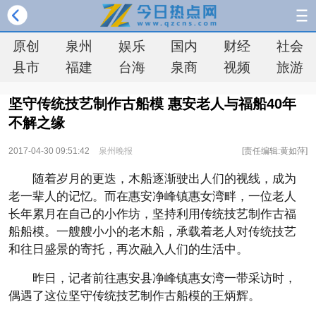
原创
泉州
娱乐
国内
财经
社会
县市
福建
台海
泉商
视频
旅游
坚守传统技艺制作古船模 惠安老人与福船40年
不解之缘
2017-04-30 09:51:42
泉州晚报
[责任编辑:黄如萍]
随着岁月的更迭，木船逐渐驶出人们的视线，成为
老一辈人的记忆。而在惠安净峰镇惠女湾畔，一位老人
长年累月在自己的小作坊，坚持利用传统技艺制作古福
船船模。一艘艘小小的老木船，承载着老人对传统技艺
和往日盛景的寄托，再次融入人们的生活中。
昨日，记者前往惠安县净峰镇惠女湾一带采访时，
偶遇了这位坚守传统技艺制作古船模的王炳辉。