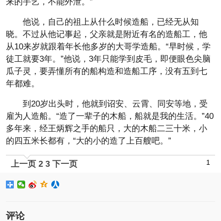
来的手艺，不能外泄。”
他说，自己的祖上从什么时候造船，已经无从知
晓。不过从他记事起，父亲就是附近有名的造船工，他
从10来岁就跟着年长他多岁的大哥学造船。“早时候，学
徒工就要3年。”他说，3年只能学到皮毛，即便眼色尖脑
瓜子灵，要弄懂所有的船构造和造船工序，没有五到七
年都难。
到20岁出头时，他就到诏安、云霄、同安等地，受
雇为人造船。“造了一辈子的木船，船就是我的生活。”40
多年来，经王炳辉之手的船只，大的木船二三十米，小
的四五米长都有，“大的小的造了上百艘吧。”
1
上一页
2
3
下一页
评论