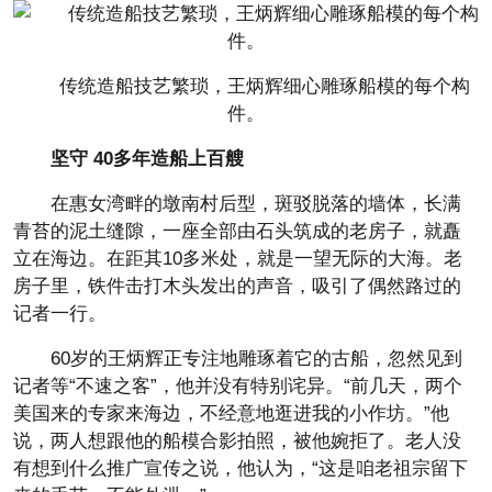
传统造船技艺繁琐，王炳辉细心雕琢船模的每个构
件。
坚守 40多年造船上百艘
在惠女湾畔的墩南村后型，斑驳脱落的墙体，长满
青苔的泥土缝隙，一座全部由石头筑成的老房子，就矗
立在海边。在距其10多米处，就是一望无际的大海。老
房子里，铁件击打木头发出的声音，吸引了偶然路过的
记者一行。
60岁的王炳辉正专注地雕琢着它的古船，忽然见到
记者等“不速之客”，他并没有特别诧异。“前几天，两个
美国来的专家来海边，不经意地逛进我的小作坊。”他
说，两人想跟他的船模合影拍照，被他婉拒了。老人没
有想到什么推广宣传之说，他认为，“这是咱老祖宗留下