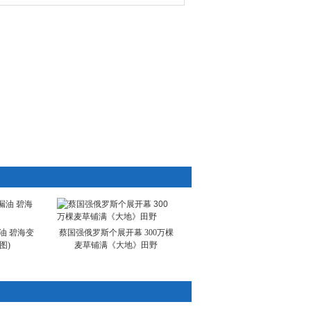
油 碧海变
蔡国强俄罗斯个展开幕 300万棵
图)
麦草铺满《大地》田野