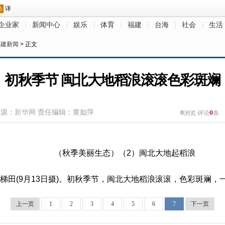
企业家
新闻中心
娱乐
体育
福建
台海
社会
生活
福建新闻
> 正文
初秋季节 闽北大地稻浪滚滚色彩斑斓
0
0
来源：
新华网
责任编辑：黄如萍
浏览
评论
条
梯田(9月13日摄)。初秋季节，闽北大地稻浪滚滚，色彩斑斓，
上一页
1
2
3
4
5
6
7
下一页