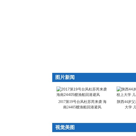
图片新闻
2017第19号台风杜苏芮来袭 海
陕西44岁父
南24405艘渔船回港避风
大学 儿
视觉美图