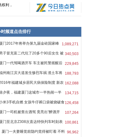
法权利，
8小时频道点击排行
厦门2017年将举办第九届金砖国家峰
1,089,271
男子冒充富二代坑了20多个90后女生 被
340,503
厦门一代驾喝酒开车 车主被民警摇醒后
229,845
福州南江滨大道发生惨烈车祸 渣土车将
188,793
2016年福建城乡居民大病保险制度 新农
162,088
除夕夜，福建厦门这城市一半热闹一半
134,715
小米3手机自燃 女孩牛仔裤口袋被烧破食
126,458
厦门一司机被查出酒驾 竟亮出“醉酒开
107,264
厦门至北京Z308次直达特快列车时刻表
100,861
厦门一夫妻睡觉前隐约觉得被盯着 不料
96,962