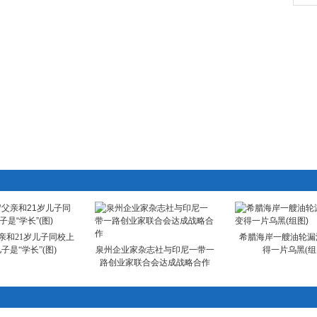
亲和21岁儿子同校上
希腊海岸一艘油轮漏
子是“学长”(图)
泉州企业家杂志社与印尼一带一
得一片乌黑(组
路创业家联合会达成战略合作