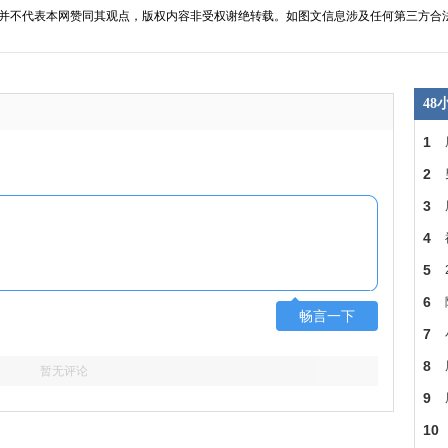
并不代表本网赞同其观点，版权内容非受权谢绝转载。如图文信息涉及任何第三方合
4
1
会
2
3
4
5
6
畅言一下
安
7
8
暂无评论
9
K
10