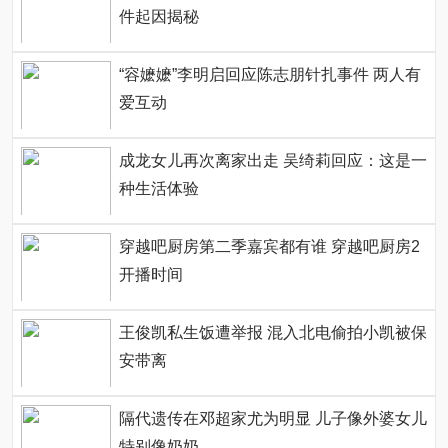
件起因揭秘
“容嬷嬷”李明启回应陈志朋针扎事件 两人有
爱互动
成龙女儿再次离家出走 吴绮莉回应：这是一
种生活体验
穿越吧厨房第二季嘉宾都有谁 穿越吧厨房2
开播时间
王俊凯私生饭遭举报 混入北电偷拍小凯被保
安带离
隔代遗传在邓超家尤为明显 儿子像外婆女儿
特别像奶奶