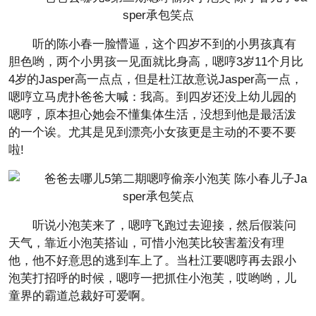
听的陈小春一脸懵逼，这个四岁不到的小男孩真有
胆色哟，两个小男孩一见面就比身高，嗯哼3岁11个月比
4岁的Jasper高一点点，但是杜江故意说Jasper高一点，
嗯哼立马虎扑爸爸大喊：我高。到四岁还没上幼儿园的
嗯哼，原本担心她会不懂集体生活，没想到他是最活泼
的一个诶。尤其是见到漂亮小女孩更是主动的不要不要
啦!
听说小泡芙来了，嗯哼飞跑过去迎接，然后假装问
天气，靠近小泡芙搭讪，可惜小泡芙比较害羞没有理
他，他不好意思的逃到车上了。当杜江要嗯哼再去跟小
泡芙打招呼的时候，嗯哼一把抓住小泡芙，哎哟哟，儿
童界的霸道总裁好可爱啊。