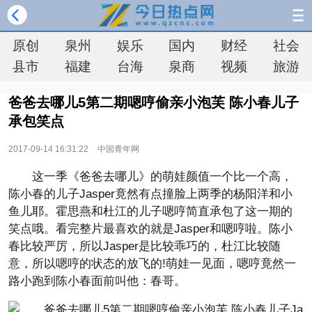
原创
泉州
娱乐
国内
财经
社会
县市
福建
台海
泉商
视频
旅游
爸爸去哪儿5第二期嗯哼偷亲小泡芙 陈小春儿子
承包笑点
2017-09-14 16:31:22
中国青年网
这一季《爸爸去哪儿》的萌娃颜值一个比一个高，
陈小春的儿子Jasper竟然有点撞脸上两季的杨阳洋和小
鱼儿耶。霍思燕和杜江的儿子嗯哼简直承包了这一期的
笑点哦。看完整片最喜欢的就是Jasper和嗯哼啦。陈小
春比较严厉，所以Jasper是比较乖巧的，杜江比较随
意，所以嗯哼的状态的放飞的!萌娃一见面，嗯哼竟然一
路小跑到陈小春面前叫他：春哥。