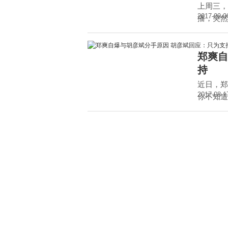
上周三，
2017-09-0
播，突然
郑爽自
持
近日，郑
2017-08-1
你不知道