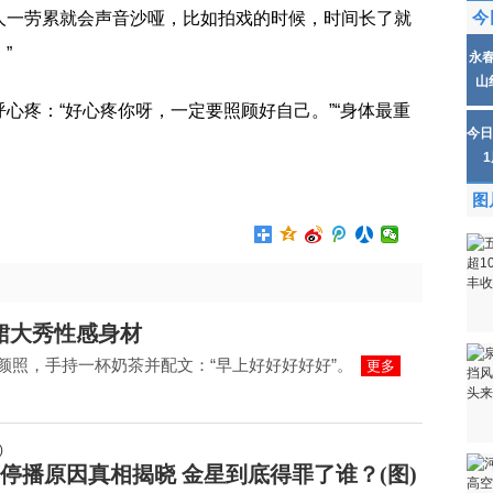
人一劳累就会声音沙哑，比如拍戏的时候，时间长了就
今
”
永
山
心疼：“好心疼你呀，一定要照顾好自己。”“身体最重
今日
图
裙大秀性感身材
素颜照，手持一杯奶茶并配文：“早上好好好好好”。
更多
停播原因真相揭晓 金星到底得罪了谁？(图)