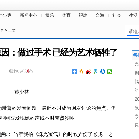
企业家
新闻中心
娱乐
体育
福建
台海
社会
生活
综合
> 正文
因：做过手术 已经为艺术牺牲了
每
泉
0
0
浏览
评论
条
剖
福
给
蔡少芬
2
泉
为港普的发音问题，最近不时成为网友讨论的焦点。但
泉
有些网友发现她的声线不时带点沙哑。
泉
她称：“当年我拍《珠光宝气》的时候弄伤了喉咙，之