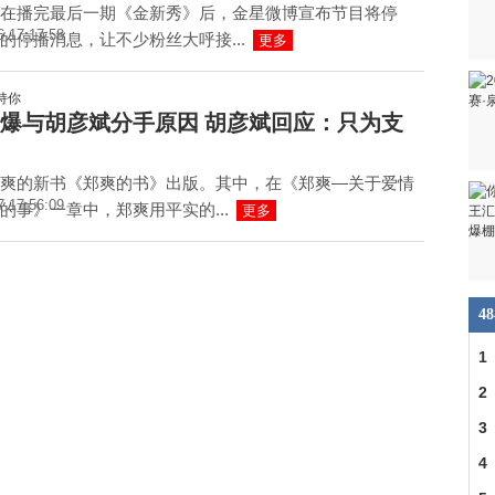
在播完最后一期《金新秀》后，金星微博宣布节目将停
6 17:17:58
的停播消息，让不少粉丝大呼接...
更多
爆与胡彦斌分手原因 胡彦斌回应：只为支
爽的新书《郑爽的书》出版。其中，在《郑爽—关于爱情
7 17:56:09
的事》一章中，郑爽用平实的...
更多
4
1
2
3
4