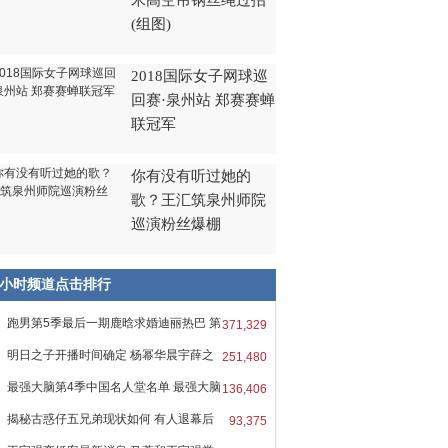
米高空吊钢丝绳过招
(组图)
2018国际女子网球巡
回赛·泉州站 郑赛赛蝉
联冠军
你有没有听过她的
歌？王汇筑泉州师院
巡演粉丝爆棚
8小时频道点击排行
跑男第5季最后一期鹿晗求婚迪丽热巴 第
371,329
明日之子开播时间确定 杨幂华晨宇薛之
251,480
最强大脑第4季中国名人堂名单 最强大脑
136,406
揭秘古惑仔五兄弟现状如何 有人退幕后
93,375