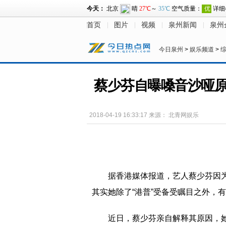
首页
图片
视频
泉州新闻
泉州
今日泉州
>
娱乐频道
>
蔡少芬自曝嗓音沙哑原
2018-04-19 16:33:17
来源：
北青网娱乐
据香港媒体报道，艺人蔡少芬因
其实她除了“港普”受备受瞩目之外，
近日，蔡少芬亲自解释其原因，