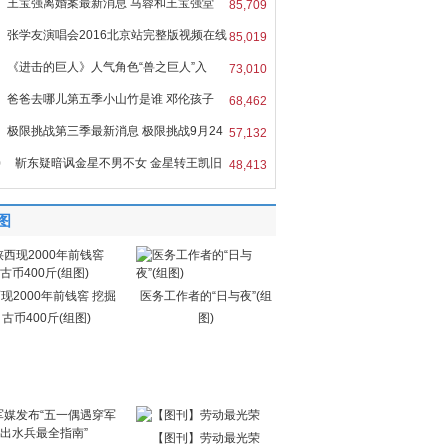
王宝强离婚案最新消息 马蓉和王宝强堂
85,709
张学友演唱会2016北京站完整版视频在线
85,019
《进击的巨人》人气角色“兽之巨人”入
73,010
爸爸去哪儿第五季小山竹是谁 邓伦孩子
68,462
极限挑战第三季最新消息 极限挑战9月24
57,132
0
靳东疑暗讽金星不男不女 金星转王凯旧
48,413
图
现2000年前钱窖 挖掘
医务工作者的“日与夜”(组
古币400斤(组图)
图)
【图刊】劳动最光荣