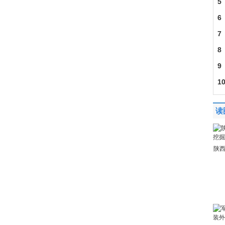
5
6
7
8
9
1
读
陕西