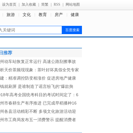
设为首页
|
加入收藏
|
简繁
|
RSS
|
网站地图
旅游
文化
教育
房产
健康
日推荐
州动车站恢复正常运行 高速公路刮擦事故
析天价茶频现现象：茶叶好坏真假全凭专家
建：精准调控防变相涨价 促进房地产健康
钱就刷屏 是谁制造了谣言纷飞的“爆款舆
018年高考全国统考科目的考试时间定了：6
州市春耕生产有序推进 已完成早稻播种16
州各县活动精彩不断 多项文化旅游活动迎
州市工商局发布五一消费警示 提醒消费者