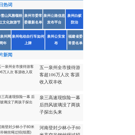
日热词
春雪山风雅颂映
泉州市委常
泉州公路信息
泉州白蚁
红文化旅游节
委最新名单
发布平台
防治
泉州网
泉州电动自行车如何
泉州公安发
福建省委
1周年
上牌
布
常委名单
片新闻
五一泉州全市接待游
客超106万人次 客源
收入双丰收
泉三高速现惊险一幕
后挡风玻璃没了两孩
子探出头来
河南登封少林小子80