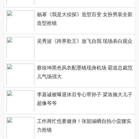
杨幂《我是大侦探》造型百变 女扮男装全新
造型抢镜
吴秀波《跨界歌王》放飞自我 现场表白观众
蔡徐坤黑色风衣配墨镜现身机场 霸道总裁范
儿气场强大
李嘉诚被曝退休后专心带孙子 梁洛施大儿子
超像爷爷
工作再忙也要健身！张韶涵晒自拍小蛮腰实
力抢镜