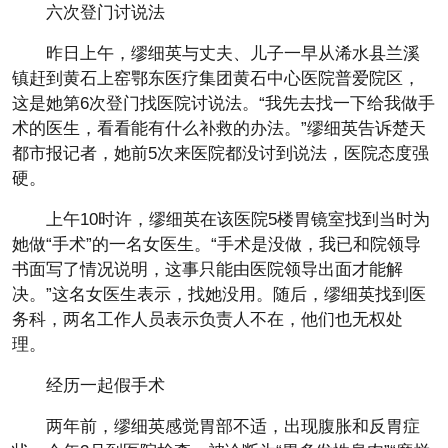
六次登门讨说法
昨日上午，缪细英与丈夫、儿子一早从浠水县兰溪
镇赶到黄石上窑鄂东医疗集团黄石中心医院普爱院区，
这是她第6次登门找医院讨说法。“我先去找一下给我做手
术的医生，看看能有什么补救的办法。”缪细英告诉楚天
都市报记者，她前5次来医院都没讨到说法，医院态度强
硬。
上午10时许，缪细英在该医院5楼胃镜室找到当时为
她做“手术”的一名女医生。“手术是没做，我已和院领导
书面写了情况说明，这事只能由医院领导出面才能解
决。”这名女医生表示，找她没用。随后，缪细英找到医
务科，两名工作人员表示负责人不在，他们也无权处
理。
经历一起假手术
两年前，缪细英感觉胃部不适，出现腹胀和反胃症