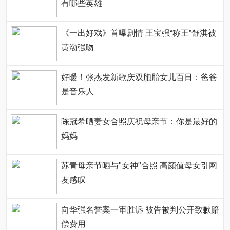
有哪些英雄
《一出好戏》首曝剧情 王宝强“称王”舒淇被
黄渤强吻
好暖！张杰发新歌庆双胞胎女儿百日：爸爸
是音乐人
陈冠希晒妻女合照庆祝母亲节：你是最好的
妈妈
苏青母亲节晒与"女神"合照 高颜值母女引网
友感叹
向华强名誉案一审胜诉 被告被判公开致歉赔
偿费用