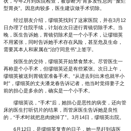
状，今年2月到医院检查，被诊断为“胃多发性息肉”“糜烂
型胃炎”。因息肉较多，医生建议做手术切除。
经过朋友介绍，缪细英找到了这家医院，并在3月12
日办理了住院手续，计划在次日进行胃镜切除手术。当
晚，医生告诉她，胃镜切除术是一个小手术，让缪细英
不用紧张，同时告诉她手术存在风险，甚至危及生命，
需要其本人和家属在“治疗同意书”上签字。
按医生的交待，缪细英开始禁食禁水。尽管医生一
再称是个小手术，但缪细英还是有些紧张。次日上午，
缪细英被送到胃镜室准备手术。“从进去到出来也就半小
时”，缪细英的丈夫潘龙春告诉记者，他当时觉得妻子之
前的担心是多余的，确实是一个小手术。
缪细英说，“手术”后，她担心是恶性的病变，还向管
床的医生打听切片的结果，而管床医生告诉她是良性
的，“手术时就把息肉烧掉了”。3月14日，缪细英出院。
6月12日，是缪细英复查的日子，她一早赶到该医