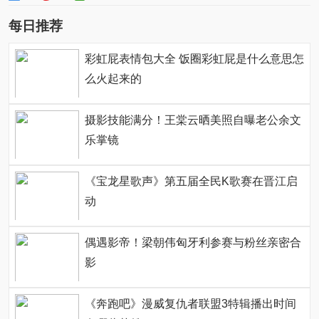
每日推荐
彩虹屁表情包大全 饭圈彩虹屁是什么意思怎
么火起来的
摄影技能满分！王棠云晒美照自曝老公余文
乐掌镜
《宝龙星歌声》第五届全民K歌赛在晋江启
动
偶遇影帝！梁朝伟匈牙利参赛与粉丝亲密合
影
《奔跑吧》漫威复仇者联盟3特辑播出时间