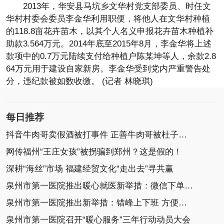
2013年，华安县马坑乡文华村党支部委员、时任文
华村村委会委员李金华利用职便，将他人在文华村种植
的118.8亩花卉苗木，以其个人名义申报花卉苗木种植补
助款3.564万元。2014年底至2015年8月，李金华将上述
款项中的0.7万元陆续支付给种植户陈某坤等人，余款2.8
64万元用于建设自家新房。李金华受到党内严重警告处
分，违纪款被如数收缴。 (记者 林晓琪)
每日推荐
抖音牛肉哥卖假酒被打事件 正善牛肉哥被杜子建骂
网传福州“王庄女孩”被拐骗到郑州？这是假的！
深耕“海丝”市场 福建经贸文化“走出去”寻共赢
泉州市第一医院推出暖心就医新举措：微信下单预约
泉州市第一医院推出新举措：错峰上下班 方便患者
泉州市第一医院召开“暖心服务”三年行动动员大会