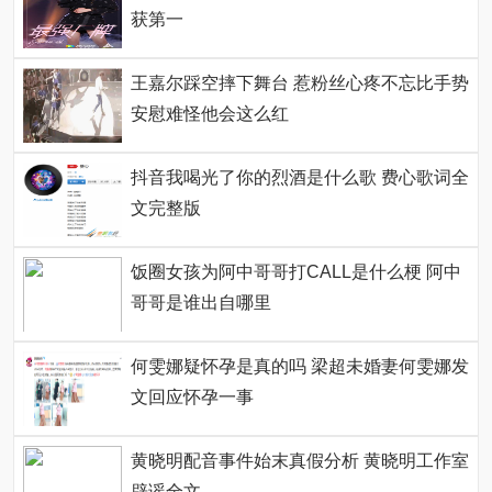
获第一
王嘉尔踩空摔下舞台 惹粉丝心疼不忘比手势
安慰难怪他会这么红
抖音我喝光了你的烈酒是什么歌 费心歌词全
文完整版
饭圈女孩为阿中哥哥打CALL是什么梗 阿中
哥哥是谁出自哪里
何雯娜疑怀孕是真的吗 梁超未婚妻何雯娜发
文回应怀孕一事
黄晓明配音事件始末真假分析 黄晓明工作室
辟谣全文