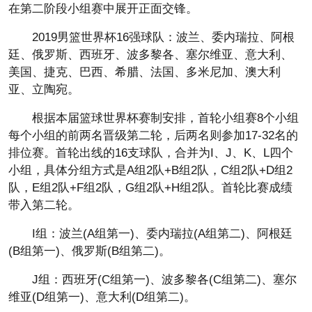
在第二阶段小组赛中展开正面交锋。
2019男篮世界杯16强球队：波兰、委内瑞拉、阿根
廷、俄罗斯、西班牙、波多黎各、塞尔维亚、意大利、
美国、捷克、巴西、希腊、法国、多米尼加、澳大利
亚、立陶宛。
根据本届篮球世界杯赛制安排，首轮小组赛8个小组
每个小组的前两名晋级第二轮，后两名则参加17-32名的
排位赛。首轮出线的16支球队，合并为I、J、K、L四个
小组，具体分组方式是A组2队+B组2队，C组2队+D组2
队，E组2队+F组2队，G组2队+H组2队。首轮比赛成绩
带入第二轮。
I组：波兰(A组第一)、委内瑞拉(A组第二)、阿根廷
(B组第一)、俄罗斯(B组第二)。
J组：西班牙(C组第一)、波多黎各(C组第二)、塞尔
维亚(D组第一)、意大利(D组第二)。