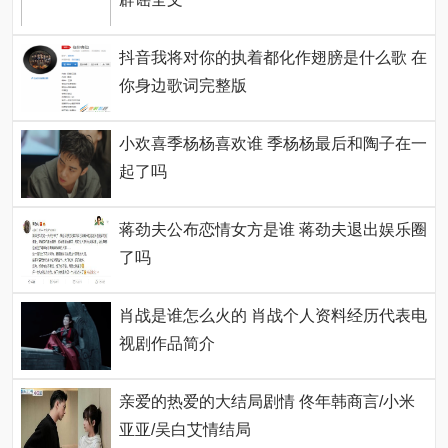
抖音我将对你的执着都化作翅膀是什么歌 在
你身边歌词完整版
小欢喜季杨杨喜欢谁 季杨杨最后和陶子在一
起了吗
蒋劲夫公布恋情女方是谁 蒋劲夫退出娱乐圈
了吗
肖战是谁怎么火的 肖战个人资料经历代表电
视剧作品简介
亲爱的热爱的大结局剧情 佟年韩商言/小米
亚亚/吴白艾情结局