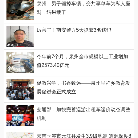
泉州：男子锯掉车锁，变共享单车为私人座
驾，结果栽了
厉害了！南安警方5天抓获3名逃犯
今年前7个月，泉州全市规模以上工业增加
值2573.40亿元
促教兴学，书香致远——泉州呈祥乡教育发
展促进会正式成立
交通部：加快完善巡游出租车运价动态调整
机制
云南玉溪市元江县发生3.9级地震 震源深度8