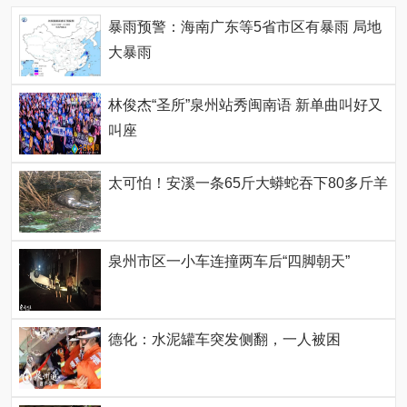
暴雨预警：海南广东等5省市区有暴雨 局地
大暴雨
林俊杰“圣所”泉州站秀闽南语 新单曲叫好又
叫座
太可怕！安溪一条65斤大蟒蛇吞下80多斤羊
泉州市区一小车连撞两车后“四脚朝天”
德化：水泥罐车突发侧翻，一人被困