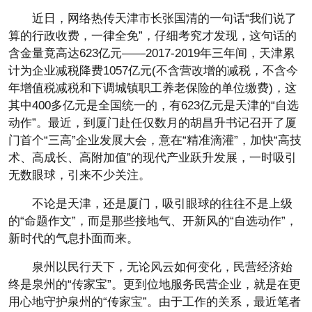
近日，网络热传天津市长张国清的一句话“我们说了
算的行政收费，一律全免”，仔细考究才发现，这句话的
含金量竟高达623亿元——2017-2019年三年间，天津累
计为企业减税降费1057亿元(不含营改增的减税，不含今
年增值税减税和下调城镇职工养老保险的单位缴费)，这
其中400多亿元是全国统一的，有623亿元是天津的“自选
动作”。最近，到厦门赴任仅数月的胡昌升书记召开了厦
门首个“三高”企业发展大会，意在“精准滴灌”，加快“高技
术、高成长、高附加值”的现代产业跃升发展，一时吸引
无数眼球，引来不少关注。
不论是天津，还是厦门，吸引眼球的往往不是上级
的“命题作文”，而是那些接地气、开新风的“自选动作”，
新时代的气息扑面而来。
泉州以民行天下，无论风云如何变化，民营经济始
终是泉州的“传家宝”。更到位地服务民营企业，就是在更
用心地守护泉州的“传家宝”。由于工作的关系，最近笔者