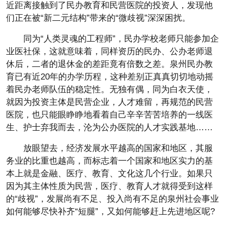
近距离接触到了民办教育和民营医院的投资人，发现他
们正在被“新二元结构”带来的“微歧视”深深困扰。
同为“人类灵魂的工程师”，民办学校老师只能参加企
业医社保，这就意味着，同样资历的民办、公办老师退
休后，二者的退休金的差距竟有倍数之差。泉州民办教
育已有近20年的办学历程，这种差别正真真切切地动摇
着民办老师队伍的稳定性。无独有偶，同为白衣天使，
就因为投资主体是民营企业，人才难留，再规范的民营
医院，也只能眼睁睁地看着自己辛辛苦苦培养的一线医
生、护士弃我而去，沦为公办医院的人才实践基地……
放眼望去，经济发展水平越高的国家和地区，其服
务业的比重也越高，而标志着一个国家和地区实力的基
本上就是金融、医疗、教育、文化这几个行业。如果只
因为其主体性质为民营，医疗、教育人才就得受到这样
的“歧视”，发展尚有不足、投入尚有不足的泉州社会事业
如何能够尽快补齐“短腿”，又如何能够赶上先进地区呢?