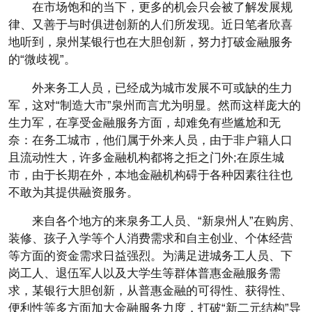
在市场饱和的当下，更多的机会只会被了解发展规
律、又善于与时俱进创新的人们所发现。近日笔者欣喜
地听到，泉州某银行也在大胆创新，努力打破金融服务
的“微歧视”。
外来务工人员，已经成为城市发展不可或缺的生力
军，这对“制造大市”泉州而言尤为明显。然而这样庞大的
生力军，在享受金融服务方面，却难免有些尴尬和无
奈：在务工城市，他们属于外来人员，由于非户籍人口
且流动性大，许多金融机构都将之拒之门外;在原生城
市，由于长期在外，本地金融机构碍于各种因素往往也
不敢为其提供融资服务。
来自各个地方的来泉务工人员、“新泉州人”在购房、
装修、孩子入学等个人消费需求和自主创业、个体经营
等方面的资金需求日益强烈。为满足进城务工人员、下
岗工人、退伍军人以及大学生等群体普惠金融服务需
求，某银行大胆创新，从普惠金融的可得性、获得性、
便利性等多方面加大金融服务力度，打破“新二元结构”导