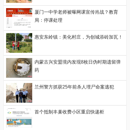
厦门一中学老师被曝网课宣传肖战？教育
局：停课处理
惠安东岭镇：美化村庄，为创城添砖加瓦！
内蒙古兴安盟境内发现8枚日伪时期遗留弹
药
兰州警方抓获25年前杀人埋尸命案逃犯
首个抵制丰巢收费小区重启快递柜