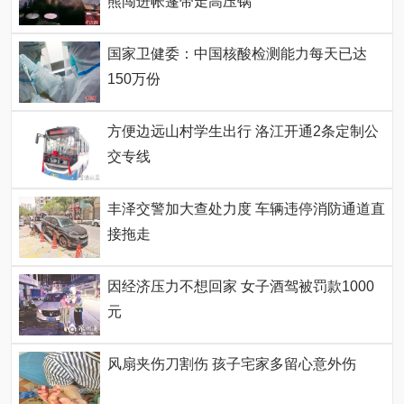
熊闯进帐篷带走高压锅
国家卫健委：中国核酸检测能力每天已达
150万份
方便边远山村学生出行 洛江开通2条定制公
交专线
丰泽交警加大查处力度 车辆违停消防通道直
接拖走
因经济压力不想回家 女子酒驾被罚款1000
元
风扇夹伤刀割伤 孩子宅家多留心意外伤