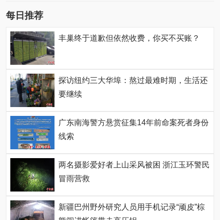
每日推荐
丰巢终于道歉但依然收费，你买不买账？
探访纽约三大华埠：熬过最难时期，生活还
要继续
广东南海警方悬赏征集14年前命案死者身份
线索
两名摄影爱好者上山采风被困 浙江玉环警民
冒雨营救
新疆巴州野外研究人员用手机记录“顽皮”棕