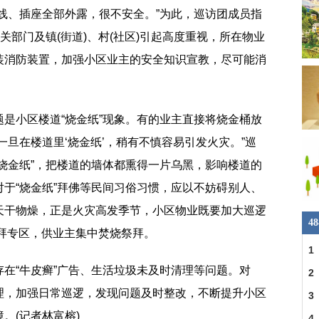
线、插座全部外露，很不安全。”为此，巡访团成员指
关部门及镇(街道)、村(社区)引起高度重视，所在物业
装消防装置，加强小区业主的安全知识宣教，尽可能消
是小区楼道“烧金纸”现象。有的业主直接将烧金桶放
一旦在楼道里‘烧金纸’，稍有不慎容易引发火灾。”巡
烧金纸”，把楼道的墙体都熏得一片乌黑，影响楼道的
于“烧金纸”拜佛等民间习俗习惯，应以不妨碍别人、
天干物燥，正是火灾高发季节，小区物业既要加大巡逻
4
拜专区，供业主集中焚烧祭拜。
1
在“牛皮癣”广告、生活垃圾未及时清理等问题。对
2
理，加强日常巡逻，发现问题及时整改，不断提升小区
省
3
。(记者林富榕)
建
4