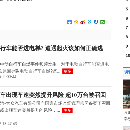
房
5
SD
6
的
7
菡
8
但
9
行车能否进电梯? 遭遇起火该如何正确逃
脸
1
电动自行车自燃事件频频发生。对于电动自行车能否进电
么原因导致电动自行车自燃?该...
更多
读
9 11:33:44
车出现车速突然提升风险 超10万台被召回
汽-大众汽车有限公司向国家市场监督管理总局备案了召回
或出现车速突然提升的风险，...
更多
泉
举
2 13:47:43