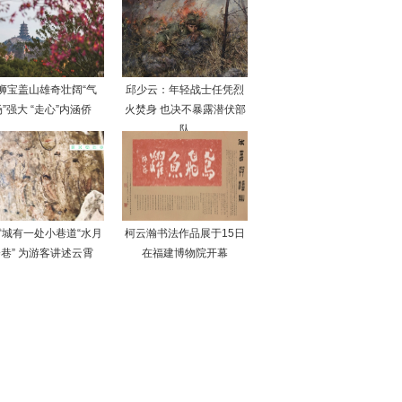
狮宝盖山雄奇壮阔“气
邱少云：年轻战士任凭烈
”强大 “走心”内涵侨
火焚身 也决不暴露潜伏部
队
霄城有一处小巷道“水月
柯云瀚书法作品展于15日
巷” 为游客讲述云霄
在福建博物院开幕