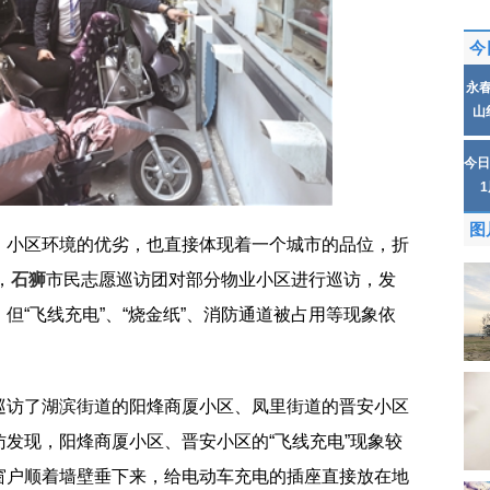
今
永
山
今日
图
，小区环境的优劣，也直接体现着一个城市的品位，折
，
石狮
市民志愿巡访团对部分物业小区进行巡访，发
但“飞线充电”、“烧金纸”、消防通道被占用等现象依
巡访了湖滨街道的阳烽商厦小区、凤里街道的晋安小区
发现，阳烽商厦小区、晋安小区的“飞线充电”现象较
窗户顺着墙壁垂下来，给电动车充电的插座直接放在地