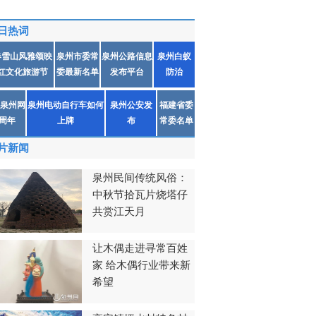
日热词
春雪山风雅颂映
泉州市委常
泉州公路信息
泉州白蚁
红文化旅游节
委最新名单
发布平台
防治
泉州网
泉州电动自行车如何
泉州公安发
福建省委
1周年
上牌
布
常委名单
片新闻
泉州民间传统风俗：
中秋节拾瓦片烧塔仔
共赏江天月
让木偶走进寻常百姓
家 给木偶行业带来新
希望