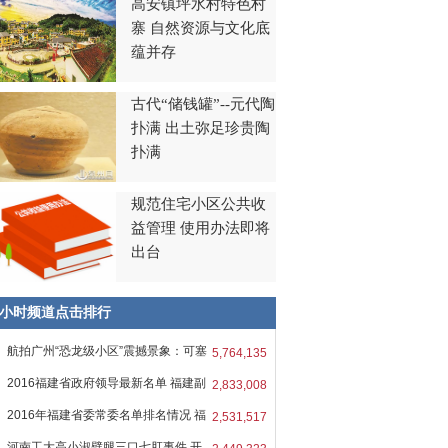
高安镇坪水村特色村
寨 自然资源与文化底
蕴并存
古代“储钱罐”--元代陶
扑满 出土弥足珍贵陶
扑满
规范住宅小区公共收
益管理 使用办法即将
出台
8小时频道点击排行
航拍广州“恐龙级小区”震撼景象：可塞
5,764,135
2016福建省政府领导最新名单 福建副
2,833,008
2016年福建省委常委名单排名情况 福
2,531,517
河南工大高小淑劈腿三口七肛事件 开