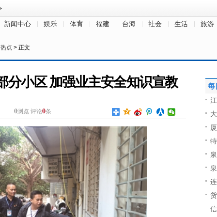
新闻中心
娱乐
体育
福建
台海
社会
生活
旅游
日热点
> 正文
部分小区 加强业主安全知识宣教
每
江
0
0
浏览
评论
条
大
厦
特
泉
泉
连
货
信