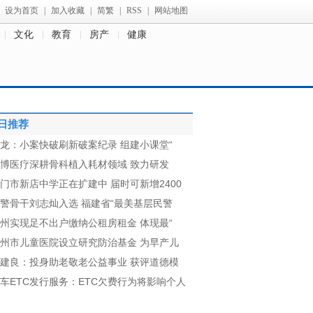
设为首页
|
加入收藏
|
简繁
|
RSS
|
网站地图
文化
教育
房产
健康
日推荐
龙：小案快破刷新破案纪录 组建小课堂“
博医疗深耕骨科植入耗材领域 致力研发
门市新店中学正在扩建中 届时可新增2400
警骨干刘志灿入选 福建省“最美基层民警
州实现足不出户缴纳公租房租金 体现最“
州市儿童医院设立研究防治基金 为早产儿
建良：投身助老敬老公益事业 获评道德模
车ETC发行服务：ETC欠费行为将影响个人