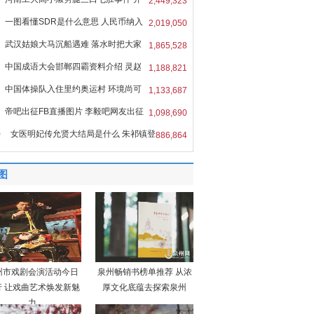
2,449,323
一图看懂SDR是什么意思 人民币纳入
2,019,050
R
武汉姑娘大马沉船遇难 落水时把大家
1,865,528
中国成语大会邯郸四霸资料介绍 灵赵
1,188,821
中国体操队入住里约奥运村 环境尚可
1,133,687
帝吧出征FB直播图片 李毅吧网友出征
1,098,690
0
女医明妃传允贤大结局是什么 朱祁镇登
886,864
图
州市戏剧会演活动今日
泉州畅销书榜单推荐 从浓
行 让戏曲艺术焕发新魅
厚文化底蕴去探索泉州
力