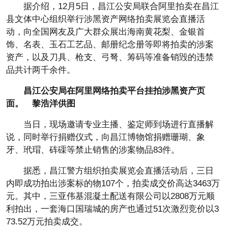
据介绍，12月5日，昌江公安局联合阿里拍卖在昌江
县文体中心组织举行涉黑资产网络拍卖展览会直播活
动，向全国网友及广大群众展出海南黄花梨、金银首
饰、名表、玉石工艺品、邮册纪念册等即将拍卖的涉案
资产，以及刀具、枪支、弓弩、筹码等准备销毁的违禁
品共计两千余件。
昌江公安局在阿里网络拍卖平台挂拍涉黑资产页
面。 黎浩洋供图
当日，现场邀请专业主播、鉴定师到场进行直播解
说，同时举行捐赠仪式，向昌江博物馆捐赠珊瑚、象
牙、玳瑁、砗磲等禁止销售的涉案物品83件。
据悉，昌江警方组织拍卖展览会直播活动后，三日
内即成功拍出涉案标的物107个，拍卖成交价高达3463万
元。其中，三亚伟基混凝土配送有限公司以2808万元顺
利拍出，一套海口国瑞城的房产也通过51次激烈竞价以3
73.52万元拍卖成交。