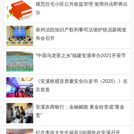
规范住宅小区公共收益管理 使用办法即将出
台
泉州法院知识产权刑事司法保护状况新闻发
布会召开
“中国乌龙茶之乡”福建安溪举办2021开茶节
《安溪铁观音质量安全白皮书（2020）》在
京首发
安溪农商银行：金融赋能 黄金桂变成“黄金
贵”
纪念李尚大先生诞辰100周年在安溪召开