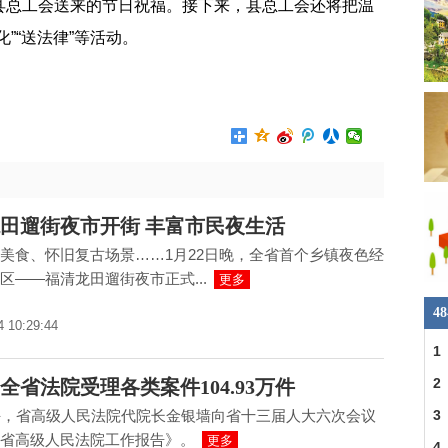
县总工会送来的节日祝福。接下来，县总工会还将把温
”“送法律”等活动。
福
田遛街夜市开街 丰富市民夜生活
美食、怀旧复古场景……1月22日晚，全省首个乡镇夜色经
区——福清龙田遛街夜市正式...
更多
4
4 10:29:44
1
会
2
1年全省法院受理各类案件104.93万件
午，省高级人民法院代院长金银墙向省十三届人大六次会议
3
省高级人民法院工作报告》。
更多
4