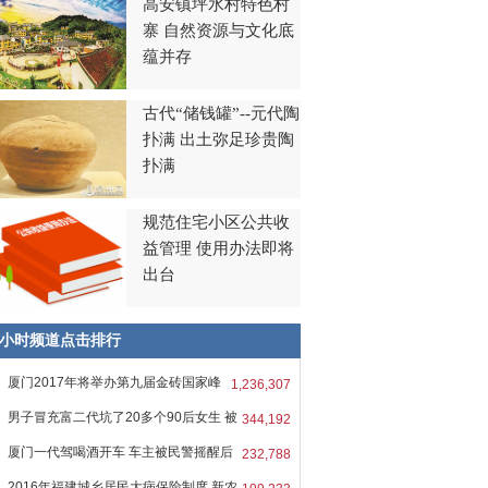
高安镇坪水村特色村
寨 自然资源与文化底
蕴并存
古代“储钱罐”--元代陶
扑满 出土弥足珍贵陶
扑满
规范住宅小区公共收
益管理 使用办法即将
出台
8小时频道点击排行
厦门2017年将举办第九届金砖国家峰
1,236,307
男子冒充富二代坑了20多个90后女生 被
344,192
厦门一代驾喝酒开车 车主被民警摇醒后
232,788
2016年福建城乡居民大病保险制度 新农