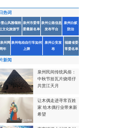
日热词
春雪山风雅颂映
泉州市委常
泉州公路信息
泉州白蚁
红文化旅游节
委最新名单
发布平台
防治
泉州网
泉州电动自行车如何
泉州公安发
福建省委
1周年
上牌
布
常委名单
片新闻
泉州民间传统风俗：
中秋节拾瓦片烧塔仔
共赏江天月
让木偶走进寻常百姓
家 给木偶行业带来新
希望