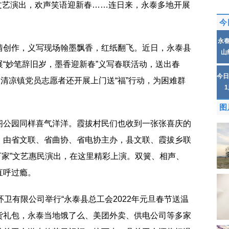
;文艺演出，欢声笑语迎新春……连日来，永泰多地开展
今
永
情创作，义写现场翰墨飘香，红纸翻飞。
近
日，永泰县
山
“妙笔辞旧岁，墨香迎新春”义写春联活动，送出春
今日
，清凉镇党员志愿者还开展上门送“福”行动，为困难群
图
阁公园同样喜气洋洋。霞拔村民们也收到一张张喜庆的
，由省文联、省曲协、省电协主办，县文联、霞拔乡联
进万家”文艺惠民演出，在这里精彩上演。双簧、相声、
直呼过瘾。
环卫有限公司举行“永泰县总工会2022年元旦春节送温
年货礼包，永泰当地饿了么、美团外卖、供电公司等多家