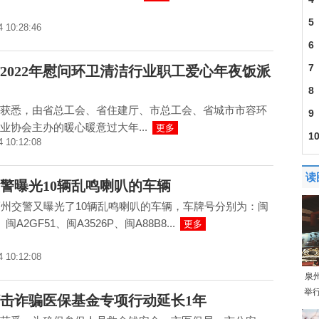
5
4 10:28:46
6
安
7
2022年慰问环卫清洁行业职工爱心年夜饭派
8
获悉，由省总工会、省住建厅、市总工会、省城市市容环
K
9
业协会主办的暖心暖意过大年...
更多
纳
1
4 10:12:08
读
警曝光10辆乱鸣喇叭的车辆
福州交警又曝光了10辆乱鸣喇叭的车辆，车牌号分别为：闽
、闽A2GF51、闽A3526P、闽A88B8...
更多
4 10:12:08
泉
举
击诈骗医保基金专项行动延长1年