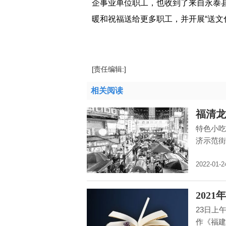
企事业单位职工，也收到了来自永泰
暖和祝福送给更多职工，并开展“送文化
标签：
写春联
迎新春活动
书法家
新年祝
[责任编辑:]
相关阅读
福清龙
特色小吃
济示范街
2022-01-2
202
23日上
作《福建