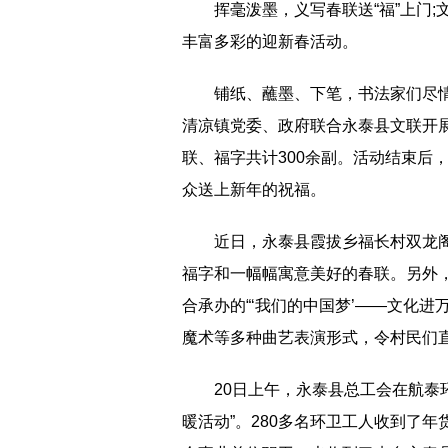
挥毫泼墨，义写春联送“福”上门
丰富多彩的迎新春活动。
铺纸、蘸墨、下笔，书法家们尽
清凉镇党委、政府联合永泰县文联开展
联、福字共计300余副。活动结束后
众送上新年的祝福。
近
日，永泰县霞拔乡福长村双龙
福字和一幅幅寓意美好的春联。另外
合承办的“‘我们的中国梦’——文化
魔术等多种曲艺表演形式，令村民们
20日上午，永泰县总工会在航泰
暖活动”。280多名环卫工人收到了