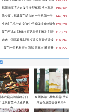
199,233
福州南江滨大道发生惨烈车祸 渣土车将
196,062
除夕夜，福建厦门这城市一半热闹一半
144,593
小米3手机自燃 女孩牛仔裤口袋被烧破食
129,328
厦门至北京Z308次直达特快列车时刻表
117,273
未来中国高铁规划图:福建多条高铁建设
116,294
0
厦门一司机被查出酒驾 竟亮出“醉酒开
110,255
图
州市戏剧会演活动今日
泉州畅销书榜单推荐 从浓
行 让戏曲艺术焕发新魅
厚文化底蕴去探索泉州
力