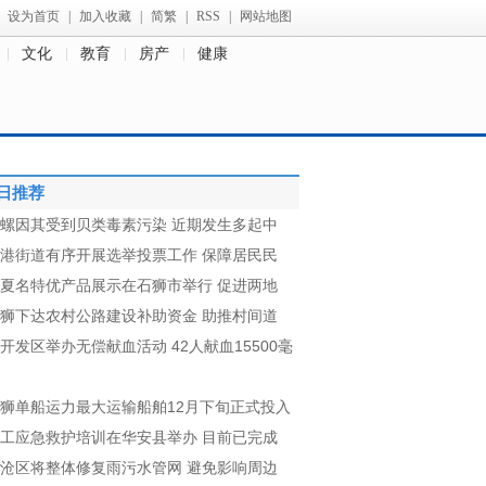
设为首页
|
加入收藏
|
简繁
|
RSS
|
网站地图
文化
教育
房产
健康
日推荐
螺因其受到贝类毒素污染 近期发生多起中
港街道有序开展选举投票工作 保障居民民
夏名特优产品展示在石狮市举行 促进两地
狮下达农村公路建设补助资金 助推村间道
开发区举办无偿献血活动 42人献血15500毫
狮单船运力最大运输船舶12月下旬正式投入
工应急救护培训在华安县举办 目前已完成
沧区将整体修复雨污水管网 避免影响周边