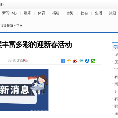
新闻中心
娱乐
体育
福建
台海
社会
生活
旅游
>
福建新闻
> 正文
展丰富多彩的迎新春活动
每
泥
0
0
浏览
评论
条
厦
宁
石
州
升
石
职
海