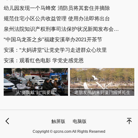
幼儿园发现一个马蜂窝 消防员将其套住并摘除
规范住宅小区公共收益管理 使用办法即将出台
泉州法院知识产权刑事司法保护状况新闻发布会召开
“中国乌龙茶之乡”福建安溪举办2021开茶节
安溪：“大妈讲堂”让党史学习走进群众心坎里
安溪：观看红色电影 学党史感党恩
从“要我戴”到“我要戴”
老朋友鸬鹚来到厦门园博苑生
触屏版
电脑版
Copyright © qzcns.com All Rights Reserved