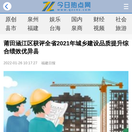
原创
泉州
娱乐
国内
财经
社会
县市
福建
台海
泉商
视频
旅游
莆田涵江区获评全省2021年城乡建设品质提升综
合绩效优异县
2022-01-26 10:17:27
福建日报