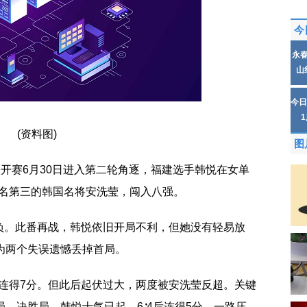
今
永
山
今日
(资料图)
图
公开赛6月30日进入第二轮角逐，福建选手韩悦在女单
排名第三的韩国名将安洗莹，闯入八强。
负。此番再战，韩悦依旧开局不利，但她没有轻易放
为两个失误遗憾丢掉首局。
后连得7分。但此后起伏过大，两度被安洗莹反超。关键
一局。决胜局，韩悦士气已起，6∶4后连得5分，一路压