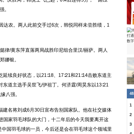
八强。
将因达农。两人此前交手过6次，韩悦同样未尝胜绩，1
王懿律/黄东萍直落两局战胜印尼组合里汉/丽萨。两人
/郑娜银。
续良好状态，以21∶18、17∶21和21∶14击败东道主
东道主选手吴世飞/伊祖丁。何济霆/周昊东以13∶21
4
无缘八强。
1
、福建名将刘成6月30日宣布告别国家队。他在社交媒体
2
走进国家羽毛球队的大门，十二年后的今天我要离开这
合
3
是中国羽毛球的一员，今后还是会在羽毛球这个领域里
4