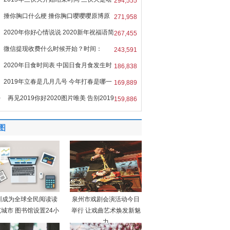
294,555
捶你胸口什么梗 捶你胸口嘤嘤嘤原博原
271,958
2020年你好心情说说 2020新年祝福语简
267,455
微信提现收费什么时候开始？时间：
243,591
6
2020年日食时间表 中国日食月食发生时
186,838
2019年立春是几月几号 今年打春是哪一
169,889
0
再见2019你好2020图片唯美 告别2019
159,886
图
圳成为全球全民阅读读
泉州市戏剧会演活动今日
城市 图书馆设置24小
举行 让戏曲艺术焕发新魅
力