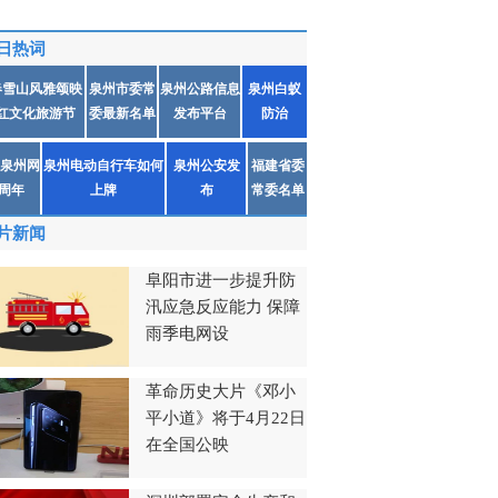
日热词
春雪山风雅颂映
泉州市委常
泉州公路信息
泉州白蚁
红文化旅游节
委最新名单
发布平台
防治
泉州网
泉州电动自行车如何
泉州公安发
福建省委
1周年
上牌
布
常委名单
片新闻
阜阳市进一步提升防
汛应急反应能力 保障
雨季电网设
革命历史大片《邓小
平小道》将于4月22日
在全国公映