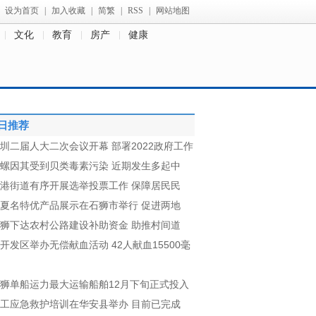
设为首页
|
加入收藏
|
简繁
|
RSS
|
网站地图
文化
教育
房产
健康
日推荐
圳二届人大二次会议开幕 部署2022政府工作
螺因其受到贝类毒素污染 近期发生多起中
港街道有序开展选举投票工作 保障居民民
夏名特优产品展示在石狮市举行 促进两地
狮下达农村公路建设补助资金 助推村间道
开发区举办无偿献血活动 42人献血15500毫
狮单船运力最大运输船舶12月下旬正式投入
工应急救护培训在华安县举办 目前已完成