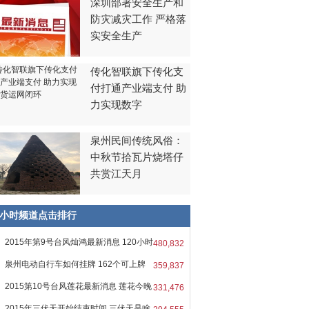
深圳部署安全生产和
防灾减灾工作 严格落
实安全生产
传化智联旗下传化支
付打通产业端支付 助
力实现数字
泉州民间传统风俗：
中秋节拾瓦片烧塔仔
共赏江天月
8小时频道点击排行
2015年第9号台风灿鸿最新消息 120小时
480,832
泉州电动自行车如何挂牌 162个可上牌
359,837
2015第10号台风莲花最新消息 莲花今晚
331,476
2015年三伏天开始结束时间 三伏天是啥