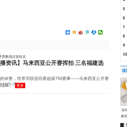
5
6
7
201
8
9
1
播资讯】马来西亚公开赛挥拍 三名福建选
迎
读
的休整，世界羽联巡回赛超级750赛事——马来西亚公开赛
9 10:05:39
开战幕。
更多
深
典范