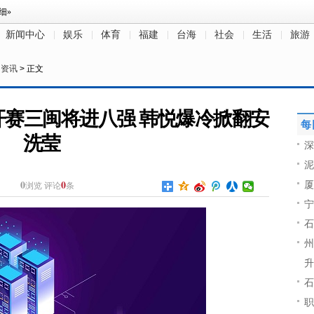
新闻中心
娱乐
体育
福建
台海
社会
生活
旅游
民资讯
> 正文
开赛三闽将进八强 韩悦爆冷掀翻安
每
洗莹
深
泥
0
0
厦
浏览
评论
条
宁
石
州
升
石
职