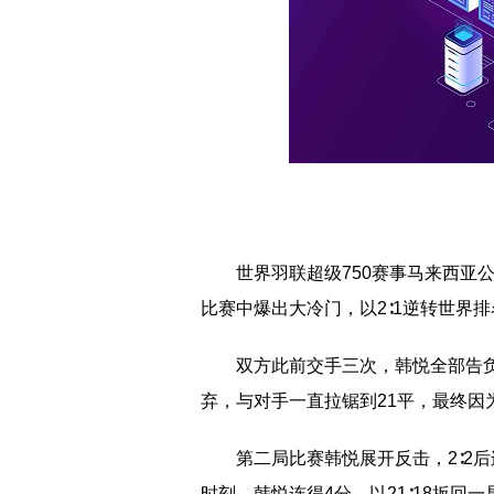
世界羽联超级750赛事马来西亚
比赛中爆出大冷门，以2∶1逆转世界
双方此前交手三次，韩悦全部告
弃，与对手一直拉锯到21平，最终因
第二局比赛韩悦展开反击，2∶2
时刻，韩悦连得4分，以21∶18扳回