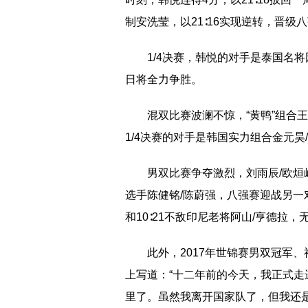
制安洗莹，以21∶16实现逆转，晋级
1/4决赛，韩悦的对手是泰国名
日将全力争胜。
混双比赛波澜不惊，“黄鸭”组合
1/4决赛的对手是韩国实力组合金元昊
男双比赛争夺激烈，刘雨辰/欧烜屹延
选手陈健铭/陈蔚强，八强赛迎战另一对
和10∶21不敌印尼老将阿山/亨德拉，
此外，2017年世锦赛男双冠军
上写道：“十二年前的今天，我正式
里了。虽然我离开国家队了，但我还