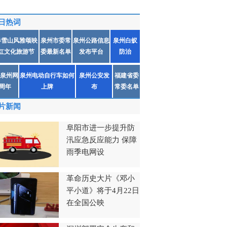
日热词
春雪山风雅颂映
泉州市委常
泉州公路信息
泉州白蚁
红文化旅游节
委最新名单
发布平台
防治
泉州网
泉州电动自行车如何
泉州公安发
福建省委
1周年
上牌
布
常委名单
片新闻
阜阳市进一步提升防
汛应急反应能力 保障
雨季电网设
革命历史大片《邓小
平小道》将于4月22日
在全国公映