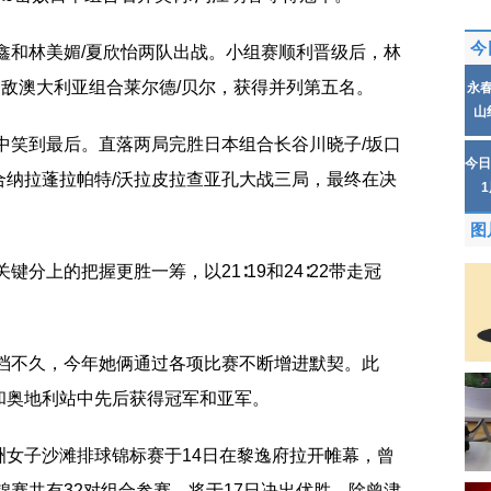
今
鑫和林美媚/夏欣怡两队出战。小组赛顺利晋级后，林
2不敌澳大利亚组合莱尔德/贝尔，获得并列第五名。
永
山
中笑到最后。直落两局完胜日本组合长谷川晓子/坂口
今日
合纳拉蓬拉帕特/沃拉皮拉查亚孔大战三局，最终在决
图
键分上的把握更胜一筹，以21∶19和24∶22带走冠
搭档不久，今年她俩通过各项比赛不断增进默契。此
和奥地利站中先后获得冠军和亚军。
洲女子沙滩排球锦标赛于14日在黎逸府拉开帷幕，曾
锦赛共有32对组合参赛，将于17日决出优胜。除曾津