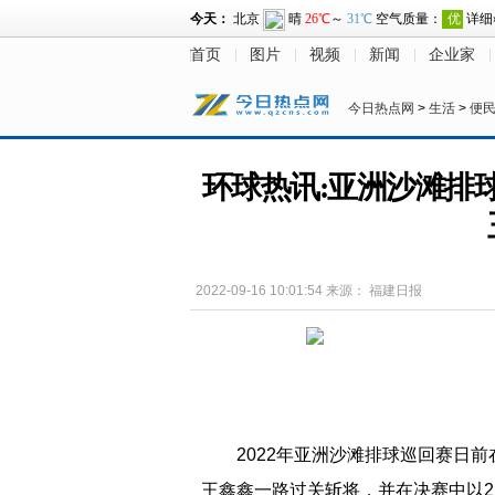
首页
图片
视频
新闻
企业家
今日热点网
>
生活
>
便
环球热讯:亚洲沙滩排
2022-09-16 10:01:54
来源：
福建日报
2022年亚洲沙滩排球巡回赛日
王鑫鑫一路过关斩将，并在决赛中以2