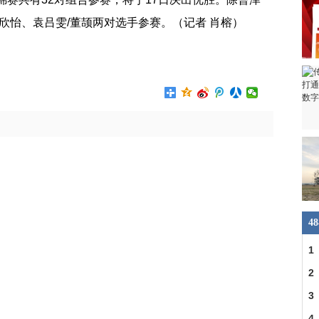
夏欣怡、袁吕雯/董颉两对选手参赛。（记者 肖榕）
4
1
2
合
3
4