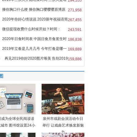
294,555
捶你胸口什么梗 捶你胸口嘤嘤嘤原博原
271,958
2020年你好心情说说 2020新年祝福语简
267,455
微信提现收费什么时候开始？时间：
243,591
6
2020年日食时间表 中国日食月食发生时
186,838
2019年立春是几月几号 今年打春是哪一
169,889
0
再见2019你好2020图片唯美 告别2019
159,886
图
圳成为全球全民阅读读
泉州市戏剧会演活动今日
城市 图书馆设置24小
举行 让戏曲艺术焕发新魅
力