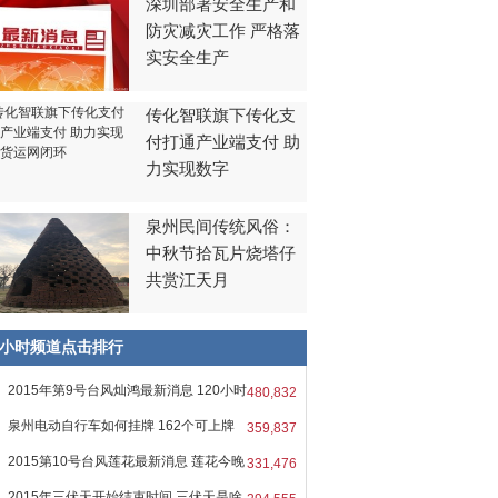
深圳部署安全生产和
防灾减灾工作 严格落
实安全生产
传化智联旗下传化支
付打通产业端支付 助
力实现数字
泉州民间传统风俗：
中秋节拾瓦片烧塔仔
共赏江天月
8小时频道点击排行
2015年第9号台风灿鸿最新消息 120小时
480,832
泉州电动自行车如何挂牌 162个可上牌
359,837
2015第10号台风莲花最新消息 莲花今晚
331,476
2015年三伏天开始结束时间 三伏天是啥