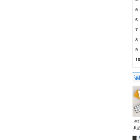
5
6
7
201
8
9
1
迎
读
深
典范