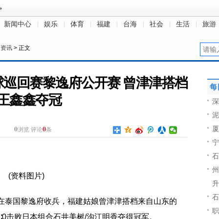
新闻中心
娱乐
体育
福建
台海
社会
生活
旅游
民资讯
> 正文
球巡回赛黎逸府公开赛 曾津津搭档
每
王鑫鑫夺冠
深
泥
0
0
厦
浏览
评论
条
宁
石
州
(资料图片)
升
石
前在泰国黎逸府收兵，福建姑娘曾津津搭档来自山东的
职
∶0击败日本组合石井美树/沟江明香夺得冠军。