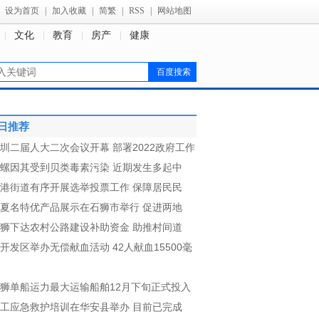
设为首页
|
加入收藏
|
简繁
|
RSS
|
网站地图
文化
教育
房产
健康
日推荐
圳二届人大二次会议开幕 部署2022政府工作
螺因其受到贝类毒素污染 近期发生多起中
港街道有序开展选举投票工作 保障居民民
夏名特优产品展示在石狮市举行 促进两地
狮下达农村公路建设补助资金 助推村间道
开发区举办无偿献血活动 42人献血15500毫
狮单船运力最大运输船舶12月下旬正式投入
工应急救护培训在华安县举办 目前已完成