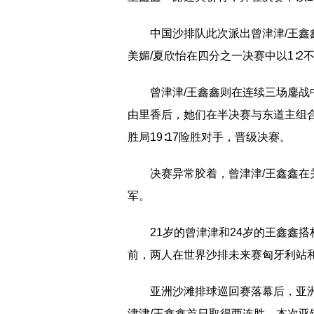
中国沙排队此次派出曾津津/王鑫
美媚/夏欣怡在四分之一决赛中以1∶
曾津津/王鑫鑫则在连续三场鏖战
由里香后，她们在半决赛与东道主组
胜局19∶17险胜对手，晋级决赛。
决赛异常胶着，曾津津/王鑫鑫在关
军。
21岁的曾津津和24岁的王鑫鑫
前，两人在世界沙排未来赛匈牙利站
亚洲沙滩排球巡回赛落幕后，亚
津津/王鑫鑫首日取得两连胜。本次亚