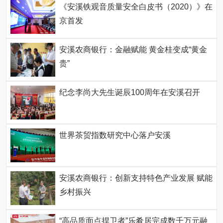
《安溪铁观音质量安全白皮书（2020）》在
京首发
安溪农商银行：金融赋能 黄金桂变成“黄金
贵”
纪念李尚大先生诞辰100周年在安溪召开
世界茶贸指数研究中心落户安溪
安溪农商银行：创新支持特色产业发展 赋能
乡村振兴
“高品质面点捍卫者”乐肴居完成数千万元融