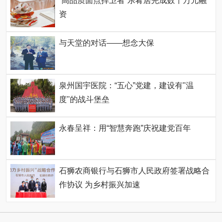
“高品质面点捍卫者”乐肴居完成数千万元融
资
与天堂的对话——想念大保
泉州国宇医院：“五心”党建，建设有"温
度"的战斗堡垒
永春呈祥：用“智慧奔跑”庆祝建党百年
石狮农商银行与石狮市人民政府签署战略合
作协议 为乡村振兴加速