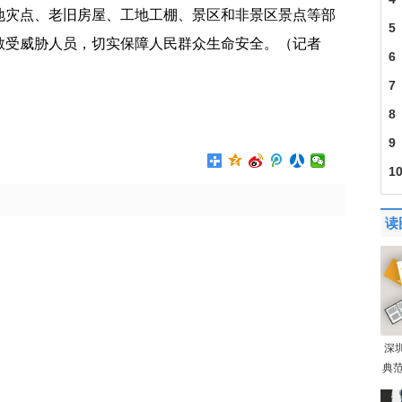
地灾点、老旧房屋、工地工棚、景区和非景区景点等部
5
散受威胁人员，切实保障人民群众生命安全。（记者
6
7
201
8
9
1
迎
读
深
典范