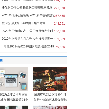
294,555
捶你胸口什么梗 捶你胸口嘤嘤嘤原博原
271,958
2020年你好心情说说 2020新年祝福语简
267,455
微信提现收费什么时候开始？时间：
243,591
6
2020年日食时间表 中国日食月食发生时
186,838
2019年立春是几月几号 今年打春是哪一
169,889
0
再见2019你好2020图片唯美 告别2019
159,886
图
圳成为全球全民阅读读
泉州市戏剧会演活动今日
城市 图书馆设置24小
举行 让戏曲艺术焕发新魅
力