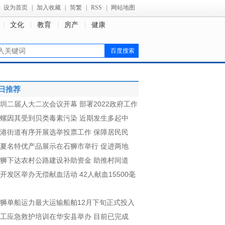
设为首页
|
加入收藏
|
简繁
|
RSS
|
网站地图
文化
教育
房产
健康
日推荐
圳二届人大二次会议开幕 部署2022政府工作
螺因其受到贝类毒素污染 近期发生多起中
港街道有序开展选举投票工作 保障居民民
夏名特优产品展示在石狮市举行 促进两地
狮下达农村公路建设补助资金 助推村间道
开发区举办无偿献血活动 42人献血15500毫
狮单船运力最大运输船舶12月下旬正式投入
工应急救护培训在华安县举办 目前已完成