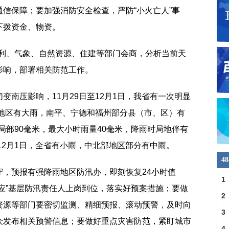
信保障；要加强消防安全检查，严防“小火亡人”事
下拨资金、物资。
水利、气象、自然资源、住建等部门会商，分析当前天
影响，部署相关防范工作。
变南压影响，11月29日至12月1日，我省有一次明显
部地区有大雨，南平、宁德和福州部分县（市、区）有
、局部90毫米，最大小时雨量40毫米，降雨时局地伴有
至12月1日，全省有小雨，中北部地区部分有中雨。
4
守，预报有强降雨地区防汛办，即刻恢复24小时值
1
应”基层防汛责任人上岗到位，落实好预案措施；要做
2
资源等部门要密切监测、精细预报、滚动预警，及时向
合
3
众发布相关预警信息；要做好重点灾害防范，紧盯城市
4