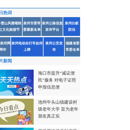
日热词
春雪山风雅颂映
泉州市委常
泉州公路信息
泉州白蚁
红文化旅游节
委最新名单
发布平台
防治
泉州网
泉州电动自行车如何
泉州公安发
福建省委
1周年
上牌
布
常委名单
片新闻
海口市提升“减证便
民”服务 对电子证照
申报信息便
池州牛头山镇建设村
级老年大学 旨为老年
朋友真正实