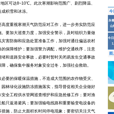
余地区可达8~10℃。此次寒潮影响范围广、剧烈降温、
造成积雪和冰冻。
今
永
要高度重视寒潮天气防范应对工作，进一步夯实防范应
山
施。要加大巡查力度，加强安全警示，及时组织力量做
今日
风灾害防御和应急处置准备工作，加强对通往偏远农村
路的保障维护；要加强警力调配，维护交通秩序，注意
图
拥堵和道路安全事故，必要时暂时关闭易发生交通事故
保障，确保集中服务对象安全过冬，加强社会救助。
取必要的保暖保温措施，不造成大范围的农作物受灾、
、园林绿化设施防冻措施落实，指导督促相关企业做好
水安全工程供水管网巡查维护和应急抢修工作；要对渔
关船只返港避风；要加强输电线路和重要输变电设备的
等措施，防止大面积长时间停电现象；要密切关注天气