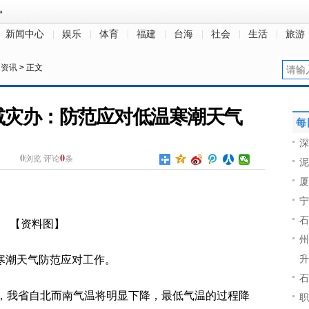
新闻中心
娱乐
体育
福建
台海
社会
生活
旅游
民资讯
> 正文
减灾办：防范应对低温寒潮天气
每
深
0
0
浏览
评论
条
泥
厦
宁
石
【资料图】
州
升
寒潮天气防范应对工作。
石
起，我省自北而南气温将明显下降，最低气温的过程降
职