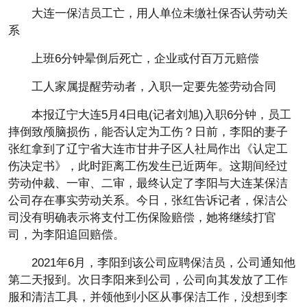
大连一保洁员工亡，用人单位未缴社保否认劳动关
系
上班6分钟晕倒后死亡，企业或付百万元赔偿
工人家属提醒劳动者，入职一定要先签劳动合同
本报辽宁大连5月4日电(记者刘旭)入职6分钟，员工
摔倒致颅脑损伤，能否认定为工伤？日前，李阳的妻子
张红拿到了辽宁省大连市甘井子区人社局作出《认定工
伤决定书》，此时距离工伤发生已近两年。这期间经过
劳动仲裁、一审、二审，最终认定了李阳与大连某保洁
公司存在事实劳动关系。今日，张红告诉记者，保洁公
司没有明确表示将支付工伤保险赔偿，她将继续打官
司，为李阳追回赔偿。
2021年6月，李阳到该公司应聘保洁员，公司通知他
第二天报到。次日李阳来到公司，公司向其发放了工作
服和清洁工具，并领他到小区从事保洁工作，没想到李