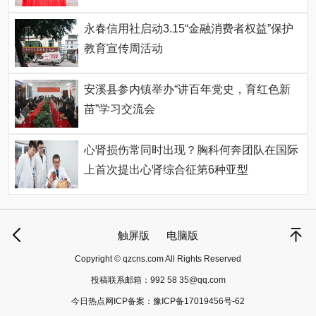
永春信用社启动3.15“金融消费者权益”保护
教育宣传周活动
安溪县参内镇举办“讲百年党史，育红色新
苗”学习交流会
心肾损伤常同时出现？胸科何奔团队在国际
上首次提出心肾综合征第6种亚型
触屏版
电脑版
Copyright © qzcns.com All Rights Reserved
投稿联系邮箱：
992 58 35@qq.com
今日热点网ICP备案：
豫ICP备17019456号-62