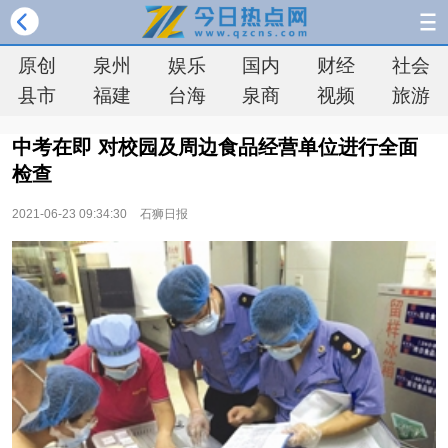
原创
泉州
娱乐
国内
财经
社会
县市
福建
台海
泉商
视频
旅游
中考在即 对校园及周边食品经营单位进行全面
检查
2021-06-23 09:34:30
石狮日报