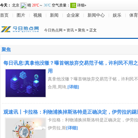
首页
图片
视频
新闻
企业家
新闻中心
娱乐
体育
今日热点网
>
资讯
>
聚焦
> 正文
聚焦
每日讯息!真拿他没辙？曝首钢放弃交易范子铭，许利民不用
用
真拿他没辙？曝首钢放弃交易范子铭，许利民
合用,周琦,
[详细]
观速讯丨卡拉格：利物浦换掉斯洛特是正确决定，伊劳拉的踢
卡拉格：利物浦换掉斯洛特是正确决定，伊劳拉
伊劳拉,斯
[详细]