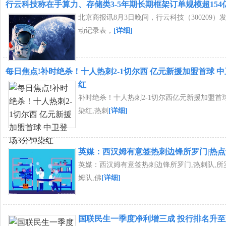
行云科技称在手算力、存储类3-5年期长期框架订单规模超154
北京商报讯8月3日晚间，行云科技（300209
动记录表，
[详细]
每日焦点!补时绝杀！十人热刺2-1切尔西 亿元新援加盟首球 
红
补时绝杀！十人热刺2-1切尔西亿元新援加盟首
染红,热刺
[详细]
英媒：西汉姆有意签热刺边锋所罗门|热点
英媒：西汉姆有意签热刺边锋所罗门,热刺队,所罗
姆队,佛
[详细]
国联民生一季度净利增三成 投行排名升至