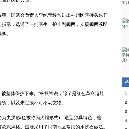
和输送医护人员。
方毅、民武会负责人李纯青经常进出神州医院接头或开
的指示，选送了一批医生、护士到闽西，支援闽西苏区
锡卿。
4
1
份，被整体保护下来。”林振福说，除了是红色革命遗址
车
2
建筑，以及未定级不可移动文物。
交
3
为尖拱形(也被称为火焰形式)，造型独具特色，檐口
4
有欧式风格。围墙采用了闽南地区常用的水洗石做法。