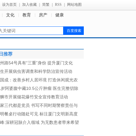
设为首页
|
加入收藏
|
简繁
|
RSS
|
网站地图
文化
教育
房产
健康
日推荐
州路54号具有“三重”身份 提升厦门文化
生开展病虫害调查和科学防治宣传活动
国成：改善乡村人居环境 打造休闲观光农
1岁阿婆腹中藏10.5公斤肿瘤 医生完整切除
狮市开展烟花爆竹安全宣传教育活动
家三代都是党员 书写不同时期警察责任与
明餐桌行动随处可见 标注厦门文明新高度
峰:深耕冠脉介入领域 为无数患者带来希望