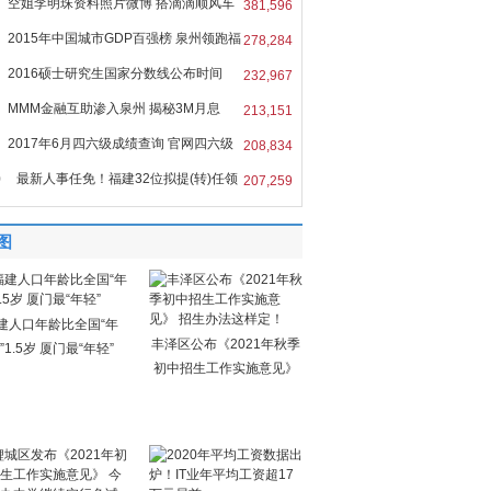
空姐李明珠资料照片微博 搭滴滴顺风车
381,596
2015年中国城市GDP百强榜 泉州领跑福
278,284
2016硕士研究生国家分数线公布时间
232,967
MMM金融互助渗入泉州 揭秘3M月息
213,151
%的
2017年6月四六级成绩查询 官网四六级
208,834
0
最新人事任免！福建32位拟提(转)任领
207,259
图
建人口年龄比全国“年
丰泽区公布《2021年秋季
”1.5岁 厦门最“年轻”
初中招生工作实施意见》