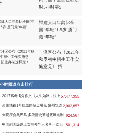
约而至！全部过程历
时5小时零5
福建人口年龄比全
国“年轻”1.5岁 厦门
最“年轻”
丰泽区公布《2021年
秋季初中招生工作实
施意见》 招
8小时频道点击排行
2017高考满分作文《人生如路，快上
57,477,355
吧
泉州地铁1号线线路站点曝光 泉州轨道
2,002,857
刘晓庆会奥巴马 多段情史遭起底曝光删
624,567
中国副国级以上女性领导人名单一览 仕
501,314