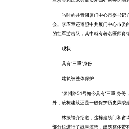
互济会和民武会成员还四处购买药品
当时的共青团厦门中心市委书记
会。李应章还遵照中共厦门中心市委
的红军游击队，其中就有著名医师肖
现状
具有“三重”身份
建筑被整体保护
“泉州路54号如今具有‘三重’身
外，该栋建筑还是一般保护历史风貌
林振福介绍道，这栋建筑门和窗均
部分也进行了线脚装饰，建筑整体带