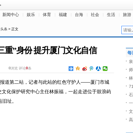
新闻中心
娱乐
体育
福建
台海
社会
生活
旅游
日头条
> 正文
“三重”身份 提升厦门文化自信
每
泉
0
0
浏览
评论
条
师
林
列报道第二站，记者与此站的红色守护人——厦门市城
7
史文化保护研究中心主任林振福，一起走进位于鼓浪屿
石
站旧址。
一
文
高