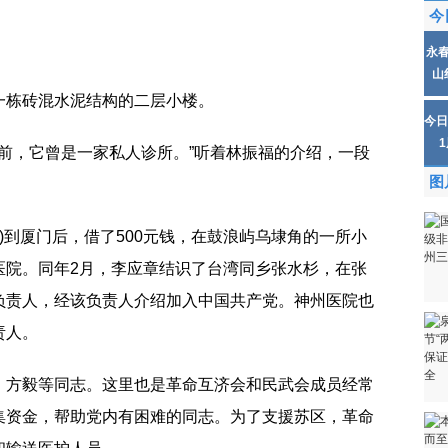
今
永
山
一栋砖混水泥结构的二层小楼。
今日
年前，它曾是一家私人诊所。”听着林振福的介绍，一段
图
光)到厦门后，借了500元钱，在鼓浪屿乌埭角的一所小
医院。同年2月，李应章结识了台湾同乡张水杉，在张
负责人，经该负责人介绍加入中国共产党。神州医院也
责人。
、方毅等同志。这里也是革命互济会和民武会成员经常
集资金，帮助党内有困难的同志。为了支援苏区，革命