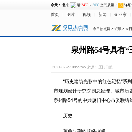
首页
图片
视频
新闻
企业家
今日热点网
>
资讯
>
今
泉州路54号具有
2021-07-27 09:27:45
来源：
厦门日报
“历史建筑光影中的红色记忆”系
市规划设计研究院副总经理、城市历
泉州路54号的中共厦门中心市委联络
历史
革命时期的联络据点