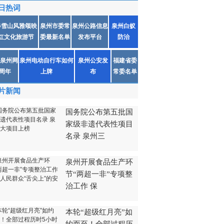
日热词
春雪山风雅颂映
泉州市委常
泉州公路信息
泉州白蚁
红文化旅游节
委最新名单
发布平台
防治
泉州网
泉州电动自行车如何
泉州公安发
福建省委
1周年
上牌
布
常委名单
片新闻
国务院公布第五批国
家级非遗代表性项目
名录 泉州三
泉州开展食品生产环
节“两超一非”专项整
治工作 保
本轮“超级红月亮”如