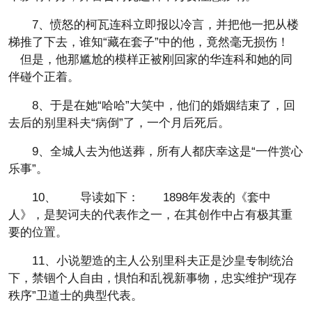
7、愤怒的柯瓦连科立即报以冷言，并把他一把从楼
梯推了下去，谁知“藏在套子”中的他，竟然毫无损伤！
但是，他那尴尬的模样正被刚回家的华连科和她的同
伴碰个正着。
8、于是在她“哈哈”大笑中，他们的婚姻结束了，回
去后的别里科夫“病倒”了，一个月后死后。
9、全城人去为他送葬，所有人都庆幸这是“一件赏心
乐事”。
10、 导读如下： 1898年发表的《套中
人》，是契诃夫的代表作之一，在其创作中占有极其重
要的位置。
11、小说塑造的主人公别里科夫正是沙皇专制统治
下，禁锢个人自由，惧怕和乱视新事物，忠实维护“现存
秩序”卫道士的典型代表。