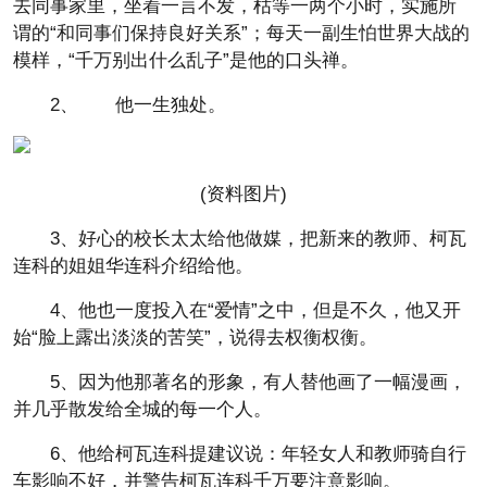
去同事家里，坐着一言不发，枯等一两个小时，实施所
谓的“和同事们保持良好关系”；每天一副生怕世界大战的
模样，“千万别出什么乱子”是他的口头禅。
2、 他一生独处。
(资料图片)
3、好心的校长太太给他做媒，把新来的教师、柯瓦
连科的姐姐华连科介绍给他。
4、他也一度投入在“爱情”之中，但是不久，他又开
始“脸上露出淡淡的苦笑”，说得去权衡权衡。
5、因为他那著名的形象，有人替他画了一幅漫画，
并几乎散发给全城的每一个人。
6、他给柯瓦连科提建议说：年轻女人和教师骑自行
车影响不好，并警告柯瓦连科千万要注意影响。