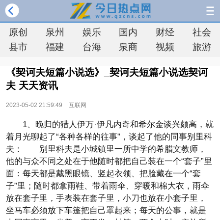
原创
泉州
娱乐
国内
财经
社会
县市
福建
台海
泉商
视频
旅游
《契诃夫短篇小说选》_契诃夫短篇小说选契诃
夫 天天资讯
2023-05-02 21:59:49
互联网
1、晚归的猎人伊万·伊凡内奇和希尔金谈兴颇高，就
着月光聊起了“各种各样的往事”，谈起了他的同事别里科
夫： 别里科夫是小城镇里一所中学的希腊文教师，
他的与众不同之处在于他随时都把自己装在一个“套子”里
面：每天都是戴黑眼镜、竖起衣领、把脸藏在一个“套
子”里；随时都拿雨鞋、带着雨伞、穿暖和棉大衣，雨伞
放在套子里，手表装在套子里，小刀也放在小套子里，
坐马车必须放下车篷把自己罩起来；每天的公事，就是