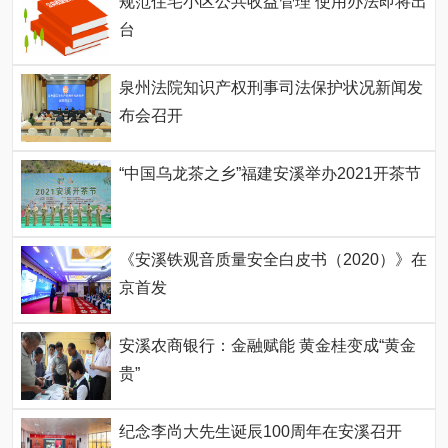
规范住宅小区公共收益管理 使用办法即将出
台
泉州法院知识产权刑事司法保护状况新闻发
布会召开
“中国乌龙茶之乡”福建安溪举办2021开茶节
《安溪铁观音质量安全白皮书（2020）》在
京首发
安溪农商银行：金融赋能 黄金桂变成“黄金
贵”
纪念李尚大先生诞辰100周年在安溪召开