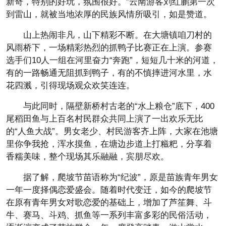
新奇，特别的好玩，氛围很好。”云南游客刘红鹏第一次
到雷山，就被当地浓厚的民族风情所吸引，如是赞道。
山上热闹非凡，山下精彩不断。在大塘镇咱刀村的
风雨桥下，一场精彩热烈的抓鸭子比赛正在上演。参赛
选手们10人一组在河里奋力“奔跑”，短短几十米的河道，
有的一路畅通无阻抓到鸭子，有的不慎摔进河水里，水
花四溅，引得现场观众欢笑连连。
与此同时，隔壁新桥村古老的“水上粮仓”底下，400
尾稻田鱼与上百名村民群众共同上演了一出欢乐无比
的“人鱼大战”。男女老少、村民游客齐上阵，大家在池塘
里你争我抢，浑水摸鱼，在塘边步道上打糍粑，分享着
香糯美味，整个现场其乐融融，宾朋尽欢。
据了解，爬坡节苗语称为“纪波”，原是苗族青年男女
一年一度择偶恋爱盛会。随着时代变迁，如今的爬坡节
在原有青年男女对歌恋爱的基础上，增加了芦笙舞、斗
牛、赛马、斗鸡、抓鱼等一系列丰富多彩的民俗活动，