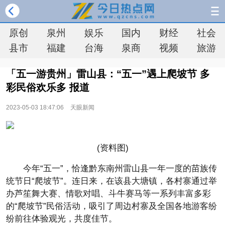
原创
泉州
娱乐
国内
财经
社会
县市
福建
台海
泉商
视频
旅游
「五一游贵州」雷山县：“五一”遇上爬坡节 多
彩民俗欢乐多 报道
2023-05-03 18:47:06
天眼新闻
(资料图)
今年“五一”，恰逢黔东南州雷山县一年一度的苗族传
统节日“爬坡节”。连日来，在该县大塘镇，各村寨通过举
办芦笙舞大赛、情歌对唱、斗牛赛马等一系列丰富多彩
的“爬坡节”民俗活动，吸引了周边村寨及全国各地游客纷
纷前往体验观光，共度佳节。