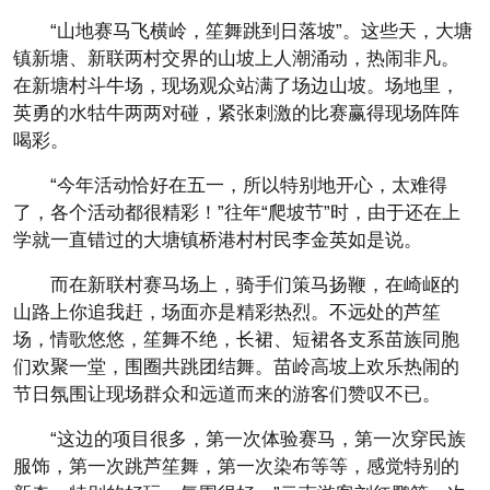
“山地赛马飞横岭，笙舞跳到日落坡”。这些天，大塘
镇新塘、新联两村交界的山坡上人潮涌动，热闹非凡。
在新塘村斗牛场，现场观众站满了场边山坡。场地里，
英勇的水牯牛两两对碰，紧张刺激的比赛赢得现场阵阵
喝彩。
“今年活动恰好在五一，所以特别地开心，太难得
了，各个活动都很精彩！”往年“爬坡节”时，由于还在上
学就一直错过的大塘镇桥港村村民李金英如是说。
而在新联村赛马场上，骑手们策马扬鞭，在崎岖的
山路上你追我赶，场面亦是精彩热烈。不远处的芦笙
场，情歌悠悠，笙舞不绝，长裙、短裙各支系苗族同胞
们欢聚一堂，围圈共跳团结舞。苗岭高坡上欢乐热闹的
节日氛围让现场群众和远道而来的游客们赞叹不已。
“这边的项目很多，第一次体验赛马，第一次穿民族
服饰，第一次跳芦笙舞，第一次染布等等，感觉特别的