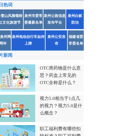
日热词
春雪山风雅颂映
泉州市委常
泉州公路信息
泉州白蚁
红文化旅游节
委最新名单
发布平台
防治
泉州网
泉州电动自行车如何
泉州公安发
福建省委
1周年
上牌
布
常委名单
片新闻
OTC类药物是什么意
思？药盒上常见的
OTC全称是什么？
视力5.0相当于1点几
的视力？视力5.0是什
么概念？
职工福利费有哪些扣