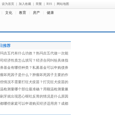
设为首页
|
加入收藏
|
简繁
|
RSS
|
网站地图
文化
教育
房产
健康
日推荐
玛吉五代有什么功效？热玛吉五代做一次能
司经济性质怎么填写？经济合同纠纷具体指
券基金有哪些种类？私募基金可以申购债券
瘤坏死因子是什么？肿瘤坏死因子主要的作
些情况不需要打狂犬疫苗？打完狂犬疫苗的
温枪测量哪个部位最准确？用额温枪测量腋
刷牙就出现恶心呕吐反胃的情况是什么原因
都哪些家庭可以申请购买经济适用房？成都