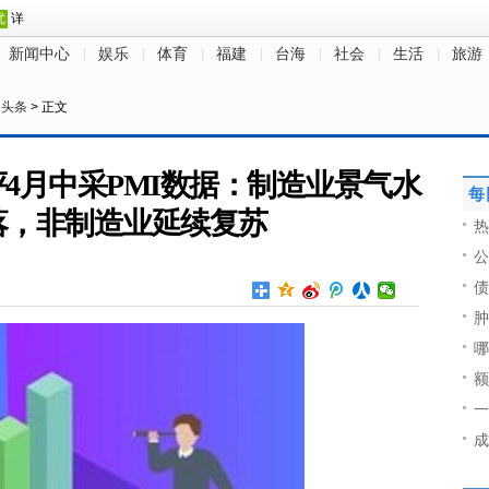
新闻中心
娱乐
体育
福建
台海
社会
生活
旅游
日头条
> 正文
4月中采PMI数据：制造业景气水
每
落，非制造业延续复苏
热
公
债
肿
哪
额
一
成