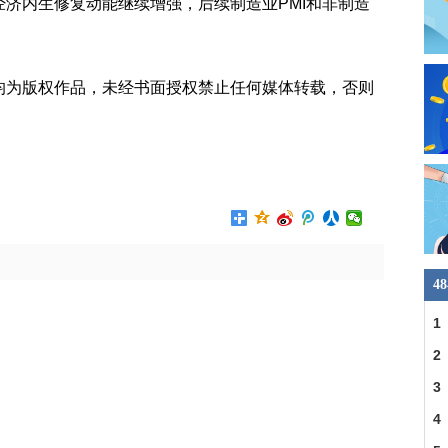
济内生修复动能继续增强，后续制造业PMI和非制造
均为版权作品，未经书面授权禁止任何媒体转载，否则
4
1
车
2
交
3
4