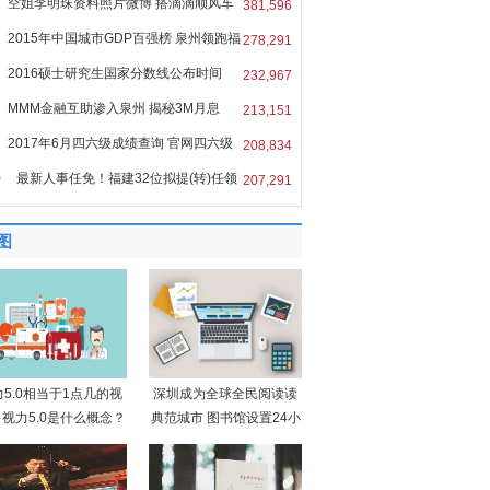
空姐李明珠资料照片微博 搭滴滴顺风车
381,596
2015年中国城市GDP百强榜 泉州领跑福
278,291
2016硕士研究生国家分数线公布时间
232,967
MMM金融互助渗入泉州 揭秘3M月息
213,151
%的
2017年6月四六级成绩查询 官网四六级
208,834
0
最新人事任免！福建32位拟提(转)任领
207,291
图
力5.0相当于1点几的视
深圳成为全球全民阅读读
视力5.0是什么概念？
典范城市 图书馆设置24小