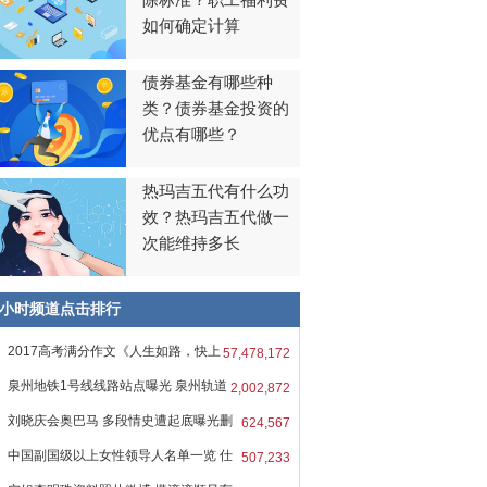
除标准？职工福利费
如何确定计算
债券基金有哪些种
类？债券基金投资的
优点有哪些？
热玛吉五代有什么功
效？热玛吉五代做一
次能维持多长
8小时频道点击排行
2017高考满分作文《人生如路，快上
57,478,172
吧
泉州地铁1号线线路站点曝光 泉州轨道
2,002,872
刘晓庆会奥巴马 多段情史遭起底曝光删
624,567
中国副国级以上女性领导人名单一览 仕
507,233