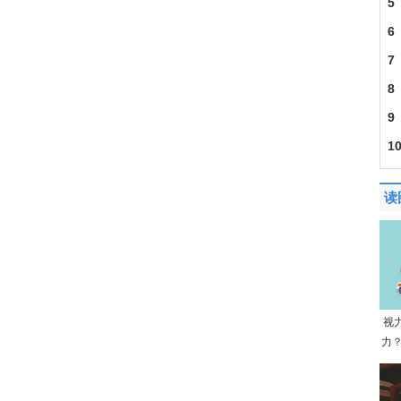
5
6
建
7
201
8
30
9
成
1
导
读
视
力？