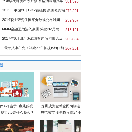
空姐李明珠资料照片微博 搭滴滴顺风车
381,596
2015年中国城市GDP百强榜 泉州领跑福
278,291
2016硕士研究生国家分数线公布时间
232,967
MMM金融互助渗入泉州 揭秘3M月息
213,151
%的
2017年6月四六级成绩查询 官网四六级
208,834
0
最新人事任免！福建32位拟提(转)任领
207,291
图
力5.0相当于1点几的视
深圳成为全球全民阅读读
视力5.0是什么概念？
典范城市 图书馆设置24小