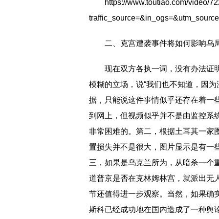
https://www.toutiao.com/video
traffic_source=&in_ogs=&utm_sour
二、克宫遭袭事件将如何影响乌
现在双方各执一词，没有办法证
模糊的立场，说“我们也不知道，因为
据，只能说这件事情似乎还存在着一
到网上，但视频似乎并不是由监控系
非常困难的。第二，根据土耳其一家
置损失并不是很大，图片显示是有一
三，如果是乌克兰所为，从暗杀一个
道普京是否在克林姆林宫，就派出无人
节还值得进一步观察。当然，如果确
斯科已经成功地在国内造成了一种舆