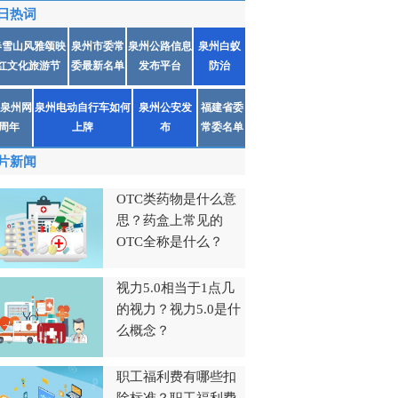
日热词
春雪山风雅颂映
泉州市委常
泉州公路信息
泉州白蚁
红文化旅游节
委最新名单
发布平台
防治
泉州网
泉州电动自行车如何
泉州公安发
福建省委
1周年
上牌
布
常委名单
片新闻
OTC类药物是什么意
思？药盒上常见的
OTC全称是什么？
视力5.0相当于1点几
的视力？视力5.0是什
么概念？
职工福利费有哪些扣