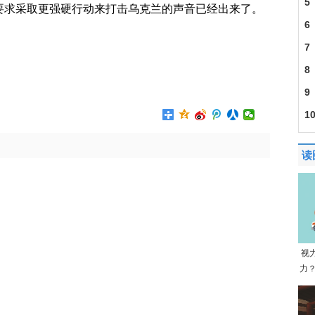
5
要求采取更强硬行动来打击乌克兰的声音已经出来了。
6
建
7
201
8
30
9
成
1
导
读
视
力？