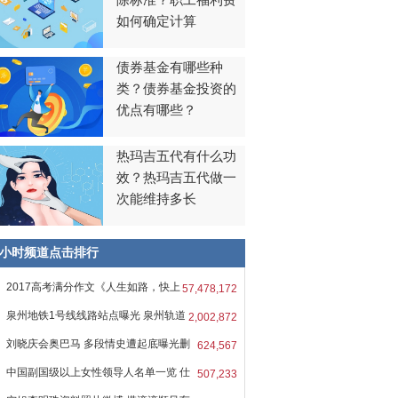
除标准？职工福利费
如何确定计算
urce=&in_tfs=&channel=
债券基金有哪些种
类？债券基金投资的
优点有哪些？
热玛吉五代有什么功
效？热玛吉五代做一
次能维持多长
8小时频道点击排行
2017高考满分作文《人生如路，快上
57,478,172
吧
泉州地铁1号线线路站点曝光 泉州轨道
2,002,872
刘晓庆会奥巴马 多段情史遭起底曝光删
624,567
中国副国级以上女性领导人名单一览 仕
507,233