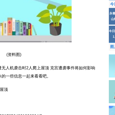
今
永
山
今日
图
(资料图)
无人机袭击时2人爬上屋顶 克宫遭袭事件将如何影响
体的一些信息一起来看看吧。
屋顶