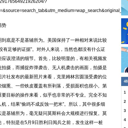
/7229176564921926204/?
ce=&source=search_tab&utm_medium=wap_search&original_so
局势
明到底是不是基辅所为。美国保持了一种相对来说比较
没有足够的证据”。对外人来说，当然也都没有什么证
些应该澄清的细节。首先，比较明显的，有相关视频发
统拍摄，而捕捉炸弹袭击、无人机袭击的画面，拍摄是
图片社发布的最新照片来看，克里姆林宫圆顶受袭的位
4
些烟熏、一些铁皮覆盖有所剥落，受损面积也很小。第
1
重要目标的操作来看，似乎也非常的不专业。完全不知
车
2
机，结果“偷鸡不成反蚀一把米”。所以，其中很多细
交
3
实是基辅所为，毫无疑问莫斯科会大规模进行报复。莫
4
论，特别是在5月9日胜利日阅兵之前，发生这样一桩