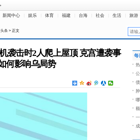
新闻中心
娱乐
体育
福建
台海
社会
生活
旅游
日头条
> 正文
机袭击时2人爬上屋顶 克宫遭袭事
每
如何影响乌局势
热
公
债
肿
哪
额
一
成