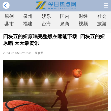
原创
泉州
娱乐
国内
财经
社会
县市
福建
台海
泉商
视频
旅游
四块五的妞原唱完整版在哪能下载_四块五的妞
原唱 天天最资讯
2023-05-05 02:52:36
互联网