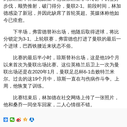
步伐，顺势推射，破门得分，曼联2-1。前段时间，林加
德感染了新冠，并因此缺席了首轮英超。英媒体称他如
今已痊愈。
下半场，弗雷德替补出场，他随后取得进球，将比
分锁定为3-1。上轮联赛，弗雷德也打进了曼联的最后一
个进球，巴西铁腰近来状态不俗。
比赛的最后半小时，琼斯替补出场，这是他19个月
以来首次为曼联出场比赛。这位英格兰后卫上一次为曼
联出场还是在2020年1月，曼联足总杯6-1击败特兰米
尔。过去的这19个月中，琼斯一直在与伤病作斗争。上
周，他恢复了训练。
比赛结束后，林加德在社交网络上传了一张照片，
他和桑乔一同坐车回家，二人心情很不错。