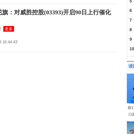
5
6
花旗：对威胜控股(03393)开启90日上行催化
7
经
更多
8
9
9 16:44:43
1
1.2
读
前
口