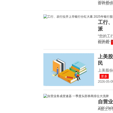
2026-05-1
富祥股份
工行、
派
“您的工
2026-05-1
账的截
上美股
民
上美股份
更多
2026-05-0
自营业
2026-05-0
A股上市