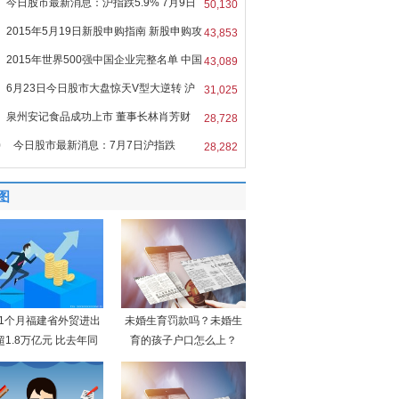
今日股市最新消息：沪指跌5.9% 7月9日
50,130
2015年5月19日新股申购指南 新股申购攻
43,853
2015年世界500强中国企业完整名单 中国
43,089
6月23日今日股市大盘惊天V型大逆转 沪
31,025
泉州安记食品成功上市 董事长林肖芳财
28,728
0
今日股市最新消息：7月7日沪指跌
28,282
9%
图
11个月福建省外贸进出
未婚生育罚款吗？未婚生
超1.8万亿元 比去年同
育的孩子户口怎么上？