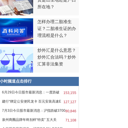
贯是出生地还是户口
所在地？
怎样办理二胎准生
证？二胎准生证的办
理流程是什么？
炒外汇是什么意思？
炒外汇合法吗？炒外
汇算非法集资
8小时频道点击排行
6月29日今日股市最新消息：一度跌破
153,155
0
建行“绑定公安便民龙卡 百元安装高速E
127,127
7月3日今日股市最新消息：沪指跌破3700
80,846
泉州商圈品牌年终别样“特卖” 五大关
71,108