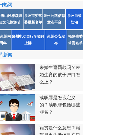
日热词
春雪山风雅颂映
泉州市委常
泉州公路信息
泉州白蚁
红文化旅游节
委最新名单
发布平台
防治
泉州网
泉州电动自行车如何
泉州公安发
福建省委
1周年
上牌
布
常委名单
片新闻
未婚生育罚款吗？未
婚生育的孩子户口怎
么上？
渎职罪是怎么定义
的？渎职罪包括哪些
罪名？
籍贯是什么意思？籍