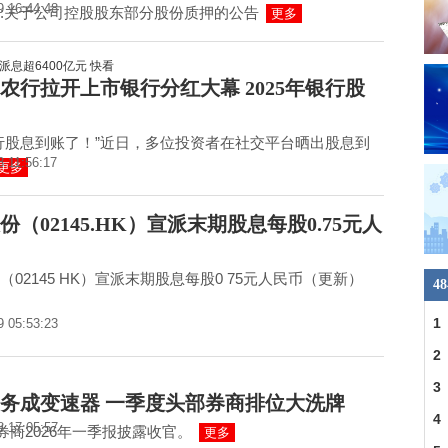
9 16:44:48
:关于公司控股股东部分股份质押的公告
更多
农行拉开上市银行分红大幕 2025年银行股
行股息到账了！”近日，多位投资者在社交平台晒出股息到
8 11:56:17
更多
份（02145.HK）宣派末期股息每股0.75元人
（02145 HK）宣派末期股息每股0 75元人民币（更新）
4
1
9 05:53:23
390
2
3
务成变速器 一季度头部券商排位大洗牌
4
8 17:05:57
券商2026年一季报披露收官。
更多