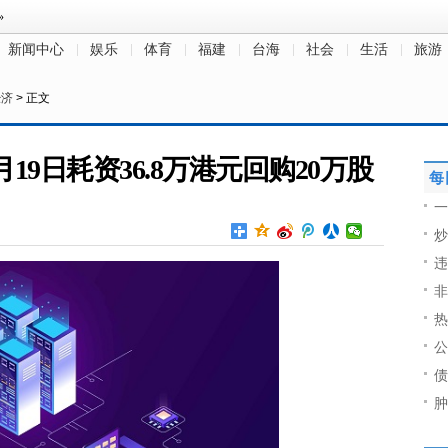
新闻中心
娱乐
体育
福建
台海
社会
生活
旅游
经济
> 正文
)5月19日耗资36.8万港元回购20万股
每
一
炒
违
非
热
公
债
肿