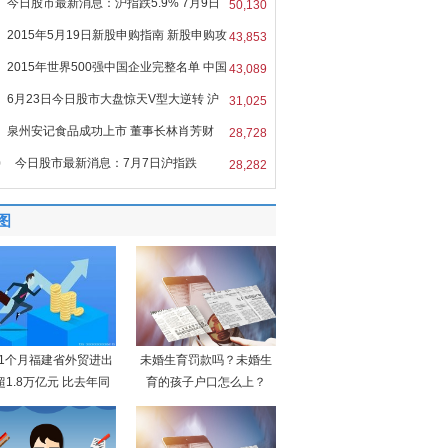
今日股市最新消息：沪指跌5.9% 7月9日
50,130
2015年5月19日新股申购指南 新股申购攻
43,853
2015年世界500强中国企业完整名单 中国
43,089
6月23日今日股市大盘惊天V型大逆转 沪
31,025
泉州安记食品成功上市 董事长林肖芳财
28,728
0
今日股市最新消息：7月7日沪指跌
28,282
9%
图
11个月福建省外贸进出
未婚生育罚款吗？未婚生
超1.8万亿元 比去年同
育的孩子户口怎么上？