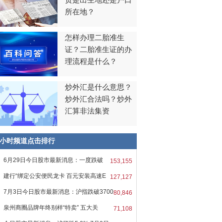
贯是出生地还是户口
所在地？
怎样办理二胎准生
证？二胎准生证的办
理流程是什么？
炒外汇是什么意思？
炒外汇合法吗？炒外
汇算非法集资
8小时频道点击排行
6月29日今日股市最新消息：一度跌破
153,155
0
建行“绑定公安便民龙卡 百元安装高速E
127,127
7月3日今日股市最新消息：沪指跌破3700
80,846
泉州商圈品牌年终别样“特卖” 五大关
71,108