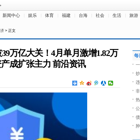
新闻中心
娱乐
体育
福建
台海
社会
生活
旅游
经济
> 正文
9万亿大关！4月单月激增1.82万
每
产成扩张主力 前沿资讯
一
炒
违
非
热
公
债
肿