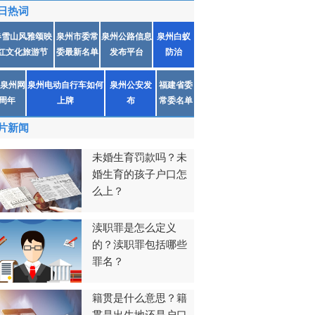
日热词
春雪山风雅颂映
泉州市委常
泉州公路信息
泉州白蚁
红文化旅游节
委最新名单
发布平台
防治
泉州网
泉州电动自行车如何
泉州公安发
福建省委
1周年
上牌
布
常委名单
片新闻
未婚生育罚款吗？未
婚生育的孩子户口怎
么上？
渎职罪是怎么定义
的？渎职罪包括哪些
罪名？
籍贯是什么意思？籍