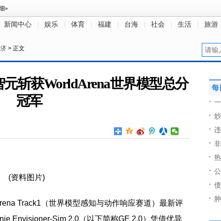
新闻中心
娱乐
体育
福建
台海
社会
生活
旅游
经济
> 正文
斩获WorldArena世界模型总分
每
冠军
一
炒
违
非
热
公
(资料图片)
债
肿
rena Track1（世界模型感知与动作响应赛道）最新评
nvisioner-Sim 2.0（以下简称GE 2.0）凭借优异