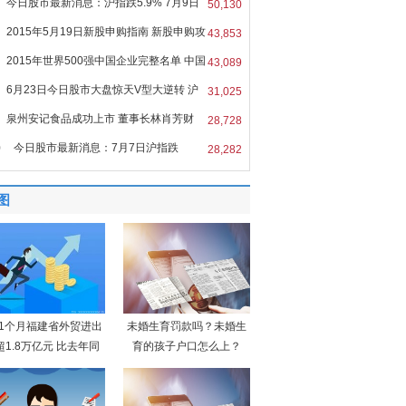
今日股市最新消息：沪指跌5.9% 7月9日
50,130
2015年5月19日新股申购指南 新股申购攻
43,853
2015年世界500强中国企业完整名单 中国
43,089
6月23日今日股市大盘惊天V型大逆转 沪
31,025
泉州安记食品成功上市 董事长林肖芳财
28,728
0
今日股市最新消息：7月7日沪指跌
28,282
9%
图
11个月福建省外贸进出
未婚生育罚款吗？未婚生
超1.8万亿元 比去年同
育的孩子户口怎么上？