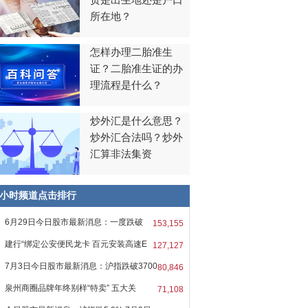
贯是出生地还是户口
所在地？
怎样办理二胎准生
证？二胎准生证的办
理流程是什么？
炒外汇是什么意思？
炒外汇合法吗？炒外
汇算非法集资
8小时频道点击排行
6月29日今日股市最新消息：一度跌破
153,155
0
建行“绑定公安便民龙卡 百元安装高速E
127,127
7月3日今日股市最新消息：沪指跌破3700
80,846
泉州商圈品牌年终别样“特卖” 五大关
71,108