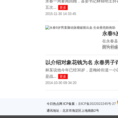
永春一周要闻回顾，县委书记林锦明主持
五次...
更多
2015-11-30 14:33:45
永春9
在永春县
2015-01-2
因为右腿
以介绍对象花钱为名 永春男子
林某说他今年已经30岁，是梅岭街道一小
是战...
更多
2014-10-30 09:34:20
今日热点网 ICP备案：
京ICP备2022022245号-27
通讯地址：北京市海淀区上地南路2号