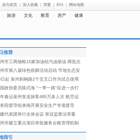
设为首页
|
加入收藏
|
简繁
|
RSS
|
网站地图
旅游
文化
教育
房产
健康
日推荐
州市工商抽检15家加油站汽油柴油 两批次
州市第八届绿色殡葬活动启动 节地生态安
9日起 泉州刺桐路2个交叉口作为试点使用
国政协委员陈式海:"一带一路"应进一步打
年春运泉州发送旅客485万多人次 航空运
务院督导组来闽开展安全生产专项督导
建代表团举行全体会议 审议监察法草案
州市建立重点项目审批服务台账管理机制
地指引