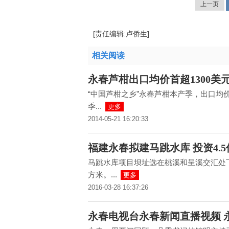
上一页
[责任编辑:卢侨生]
相关阅读
永春芦柑出口均价首超1300美元
“中国芦柑之乡”永春芦柑本产季，出口均价达
季...
更多
2014-05-21 16:20:33
福建永春拟建马跳水库 投资4.5
马跳水库项目坝址选在桃溪和呈溪交汇处下游
方米。...
更多
2016-03-28 16:37:26
永春电视台永春新闻直播视频 