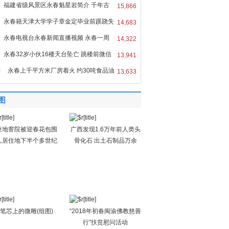
福建省级风景区永春魁星岩简介 千年古
15,866
永春籍天津大学学子章金定毕业前蹊跷失
14,683
永春电视台永春新闻直播视频 永春一周
14,322
永春32岁小伙16楼天台坠亡 跳楼前微信
13,941
0
永春上千平方米厂房着火 约30吨食品油
13,633
图
座地窨院被迎春花包围
广西发现1.6万年前人类头
人居住地下半个多世纪
骨化石 出土石制品万余
笔芯上的微雕(组图)
“2018年初春闽渝佛教慈善
行”扶贫慰问活动