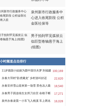
泉州新市行政服务中
心进入收尾阶段 公积
金医社保等
男子拍到罕见弧状云
似巨型卷轴悬于海上
(组图)
8小时频道点击排行
11岁德国小姑娘为圆中国功夫梦 到福建
100,169
永春大羽村“卧虎藏龙” 乡村游叫好还
22,620
永春呈祥雪山迎来第一场雪 景色冻人吸
18,540
永春男子因连续生女挥刀自宫 命根子断
17,271
泉州永春凌晨一小车飞入桃溪 车上两名
16,028