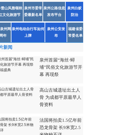
春雪山风雅颂映
泉州市委常
泉州公路信息
泉州白蚁
红文化旅游节
委最新名单
发布平台
防治
泉州网
泉州电动自行车如何
泉州公安发
福建省委
1周年
上牌
布
常委名单
片新闻
泉州首届“海丝·蟳
埔”民俗文化旅游节开
幕 再现祭
高山古城遗址出土人
骨 为成都平原最早人
骨资料
法国将拍卖1.5亿年前
恐龙骨架 长9米宽2.5
米物种不详