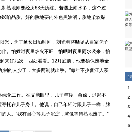
九制熟地则要经历63天历练。若遇上雨水多，这个过
接影响品质。好的熟地要内外色黑油润，质地柔软黏
挡阳光，为了延长日晒时间，刘光明将晒场从自家院子
为伴。怕煮时夜里炉火不旺，怕晒时夜里雨水袭来，怕
要起来好几次，四处看看。12月底前，他要确保熟地全
九制的人少了，大多两制就出手。”每年不少晋江人慕
4
1
园林绿化工作。在父亲眼里，儿子年轻、急躁，迟迟不
2
望寄托在儿子身上。他说，自己年轻时跟儿子一样，脾
3
的人。“我有耐心等儿子沉淀，就像等待熟地熟了。”
4
5