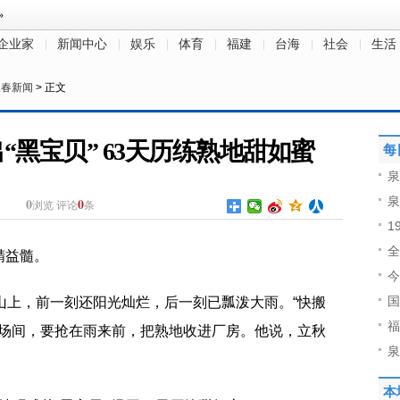
企业家
新闻中心
娱乐
体育
福建
台海
社会
生活
永春新闻
> 正文
“黑宝贝” 63天历练熟地甜如蜜
每
泉
泉
0
0
浏览
评论
条
1
全
精益髓。
今
国
山上，前一刻还阳光灿烂，后一刻已瓢泼大雨。“快搬
福
晒场间，要抢在雨来前，把熟地收进厂房。他说，立秋
泉
。
本