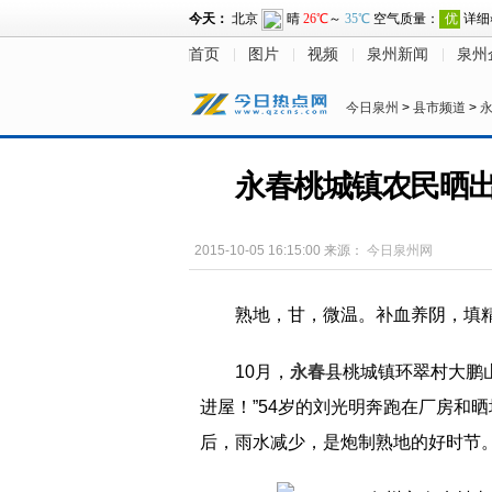
首页
图片
视频
泉州新闻
泉州
今日泉州
>
县市频道
>
永春桃城镇农民晒出
2015-10-05 16:15:00
来源：
今日泉州网
熟地，甘，微温。补血养阴，填
10月，
永春
县桃城镇环翠村大鹏
进屋！”54岁的刘光明奔跑在厂房和
后，雨水减少，是炮制熟地的好时节