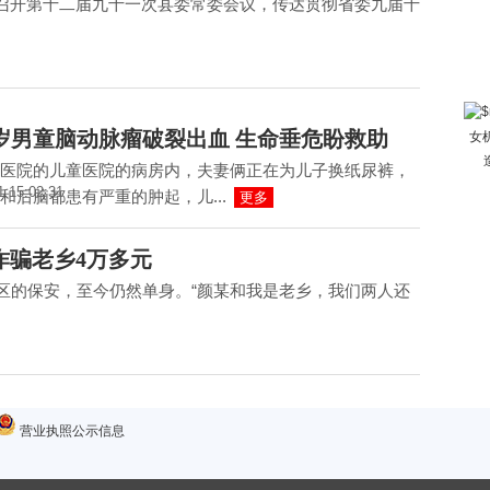
召开第十二届九十一次县委常委会议，传达贯彻省委九届十
岁男童脑动脉瘤破裂出血 生命垂危盼救助
女
医院的儿童医院的病房内，夫妻俩正在为儿子换纸尿裤，
1 15:02:31
和后脑都患有严重的肿起，儿...
更多
诈骗老乡4万多元
区的保安，至今仍然单身。“颜某和我是老乡，我们两人还
营业执照公示信息