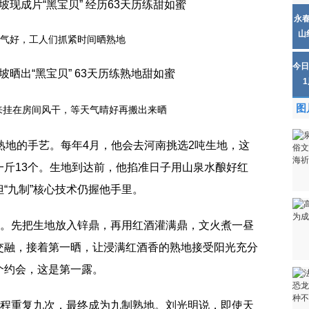
永
山
气好，工人们抓紧时间晒熟地
今日
图
来挂在房间风干，等天气晴好再搬出来晒
熟地的手艺。每年4月，他会去河南挑选2吨生地，这
一斤13个。生地到达前，他掐准日子用山泉水酿好红
“九制”核心技术仍握他手里。
程。先把生地放入锌鼎，再用红酒灌满鼎，文火煮一昼
交融，接着第一晒，让浸满红酒香的熟地接受阳光充分
个约会，这是第一露。
过程重复九次，最终成为九制熟地。刘光明说，即使天