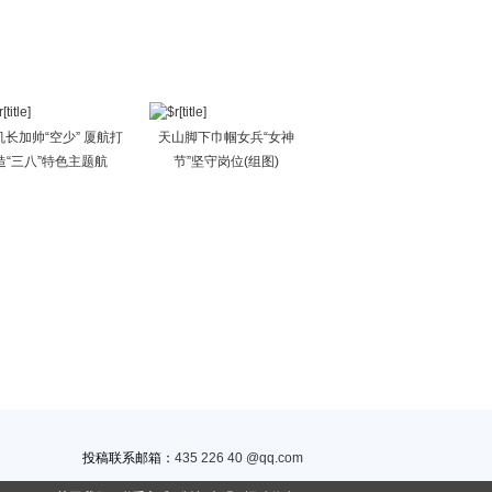
机长加帅“空少” 厦航打
天山脚下巾帼女兵“女神
造“三八”特色主题航
节”坚守岗位(组图)
投稿联系邮箱：
435 226 40 @qq.com