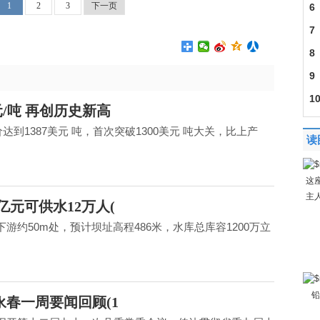
1
2
3
下一页
6
7
8
9
1
/吨 再创历史新高
到1387美元 吨，首次突破1300美元 吨大关，比上产
读
这
主
亿元可供水12万人(
约50m处，预计坝址高程486米，水库总库容1200万立
铅
永春一周要闻回顾(1