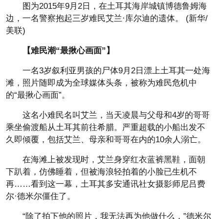
图为2015年9月2日，在土耳其海岸城镇博德鲁姆海
边，一名警察抱起三岁难民艾兰·库尔迪的遗体。 (新华/
美联)
【难民潮“最揪心画面”】
一名3岁叙利亚男孩的尸体9月2日漂上土耳其一处海
滩，照片随即成为全球媒体头条，被称为难民危机中
的“最揪心画面”。
这名小难民名叫艾兰，当天凌晨与父母和4岁的哥哥
乘坐偷渡船从土耳其前往希腊。严重超载的小船出发不
久即倾覆，包括艾兰、母亲和哥哥在内的10余人溺亡。
在海滩上被发现时，艾兰身穿红衣蓝裤黑鞋，面朝
下趴着，仿佛睡着，但被海浪轻拍着的小脸已生机不
再……看到这一幕，土耳其多安通讯社女摄影师尼吕费
尔·德米尔僵住了。
“除了拍下他的照片，我无法再为他做什么，”德米尔