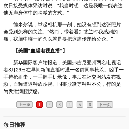
次日接受媒体采访时说，“我当时想，这是我唯一能表达
他无声身体中的呐喊的方式。”
德米尔说，举起相机那一刻，她没有想到这张照片
会受到怎样的关注。“然而，带着看到艾兰时我感到的
痛，我脑中唯一的念头就是要把这痛传递给公众。”
【美国“血腥电视直播”】
新华国际客户端报道，美国弗吉尼亚州两名电视记
者8月26日在早间新闻直播时遭一名前同事枪杀。凶手一
手持枪射击，一手握手机录像，事后在社交网站发布视
频，自称遭遇种族歧视、同事欺凌等种种不公，行凶是
为发泄满腔愤怒。
上一页
1
2
3
4
5
6
下一页
每日推荐